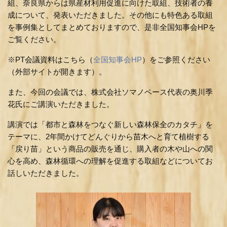
組、奈良県からは県産材利用促進に向けた取組、技術者の養
成について、発表いただきました。その他にも特⾊ある取組
を事例集としてまとめておりますので、是⾮全国知事会HPを
ご覧ください。
※PT会議資料はこちら（
全国知事会HP
）をご参照ください
（外部サイトが開きます）。
また、今回の会議では、株式会社ソマノベース代表の奥川季
花氏にご講演いただきました。
講演では「都市と森林をつなぐ新しい森林保全のカタチ」を
テーマに、2年間かけてどんぐりから苗木へと育て植樹する
「戻り苗」という商品の販売を通じ、購入者の木や山への関
心を高め、森林循環への理解を促進する取組などについてお
話しいただきました。