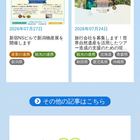
2026年07月27日
2026年07月24日
新宿NSビルで新潟物産展を
旅行会社を募集します！世
開催します
界自然遺産を活用したツア
ー造成の支援のための現地
交流会（奄美大島）
産業の連携
観光の連携
観光の連携
北海道
青森県
新潟県
秋田県
鹿児島県
沖縄県
その他の記事はこちら