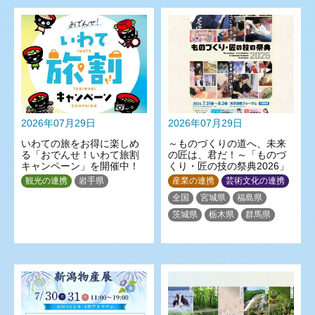
2026年07月29日
2026年07月29日
いわての旅をお得に楽しめ
～ものづくりの道へ、未来
る「おでんせ！いわて旅割
の匠は、君だ！～「ものづ
キャンペーン」を開催中！
くり・匠の技の祭典2026」
観光の連携
岩手県
産業の連携
芸術文化の連携
全国
宮城県
福島県
茨城県
栃木県
群馬県
埼玉県
東京都
神奈川県
新潟県
山梨県
静岡県
三重県
滋賀県
大阪府
佐賀県
長崎県
熊本県
大分県