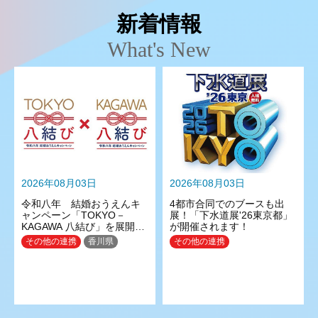
新着情報
What's New
2026年08月03日
2026年08月03日
令和八年 結婚おうえんキ
4都市合同でのブースも出
ャンペーン「TOKYO－
展！「下水道展'26東京都」
KAGAWA 八結び」を展開し
が開催されます！
ます～結婚支援に係る東京
その他の連携
香川県
その他の連携
都と香川県の連携強化～