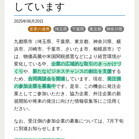
しています
2025年06月20日
産業の連携
埼玉県
千葉県
東京都
神奈川県
九都県市（埼玉県、千葉県、東京都、神奈川県、横
浜市、川崎市、千葉市、さいたま市、相模原市）で
は、物価高騰や米国関税措置などにより経営環境が
変化している中、
企業の広域的な取引のきっかけづ
くり
や、
新たなビジネスチャンスの創出を支援
する
ため、
合同商談会を開催
しています。現在、
発注側
の参加企業を募集中
です。是非、この機会に発注企
業としてご参加いただき、協力企業、外注企業の新
規開拓や将来の発注に向けた情報収集等にご活用く
ださい。
なお、受注側の参加企業の募集については、7月下旬
に別途お知らせします。