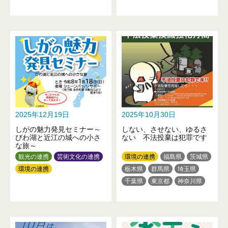
茨城県
栃木県
群馬県
埼玉県
千葉県
東京都
神奈川県
新潟県
富山県
石川県
山梨県
長野県
岐阜県
愛知県
滋賀県
京都府
大阪府
兵庫県
奈良県
和歌山県
鳥取県
岡山県
広島県
徳島県
香川県
愛媛県
高知県
2025年12月19日
2025年10月30日
福岡県
熊本県
大分県
しがの魅力発見セミナー～
しない、させない、ゆるさ
宮崎県
鹿児島県
沖縄県
びわ湖と近江の城への小さ
ない 不法投棄は犯罪です
な旅～
観光の連携
芸術文化の連携
環境の連携
福島県
茨城県
環境の連携
栃木県
群馬県
埼玉県
千葉県
東京都
神奈川県
新潟県
山梨県
長野県
静岡県