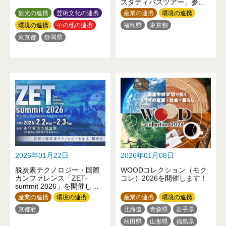
スタディバスツアー」参加
者募集！
観光の連携
芸術文化の連携
産業の連携
環境の連携
環境の連携
その他の連携
福島県
東京都
東京都
静岡県
2026年01月22日
2026年01月08日
脱炭素テクノロジー・国際
WOODコレクション（モク
カンファレンス「ZET-
コレ）2026を開催します！
summit 2026」を開催しま
す！
産業の連携
環境の連携
産業の連携
環境の連携
京都府
北海道
青森県
岩手県
秋田県
山形県
福島県