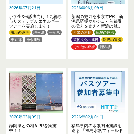
2026年07月21日
2026年06月09日
小学生&保護者向け！九都県
新潟の魅力を東京でPR！新
市サステナブルエネルギー
潟県応援マルシェ～首都圏
ツアーを実施します！
の電力を支える新潟の魅力
を知って・買って・応援～
環境の連携
埼玉県
千葉県
産業の連携
観光の連携
東京都
神奈川県
芸術文化の連携
環境の連携
その他の連携
新潟県
2026年03月09日
2026年02月04日
静岡県との相互PRを実施
福島県内の水素関連施設を
中！！
巡る 「福島水素フィールド