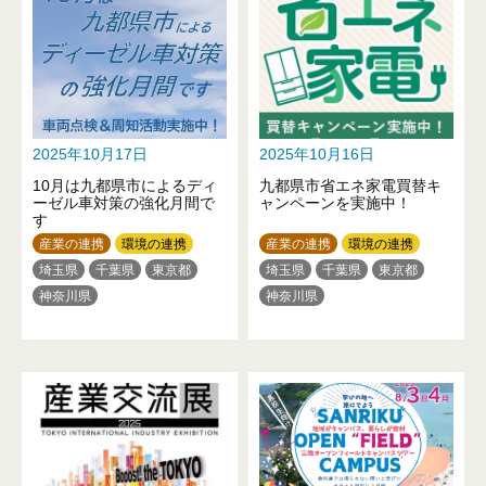
2025年10月17日
2025年10月16日
10月は九都県市によるディ
九都県市省エネ家電買替キ
ーゼル車対策の強化月間で
ャンペーンを実施中！
す
産業の連携
環境の連携
産業の連携
環境の連携
埼玉県
千葉県
東京都
埼玉県
千葉県
東京都
神奈川県
神奈川県