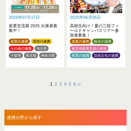
2025年07月17日
2025年06月05日
産業交流展 2025 出展者募
高校生向け！夏の三陸フィ
集中！
ールドキャンパスツアー参
加者募集！
産業の連携
環境の連携
産業の連携
観光の連携
その他の連携
埼玉県
被災地復興支援の連携
千葉県
東京都
神奈川県
教育の連携
芸術文化の連携
環境の連携
岩手県
東京都
1
2
3
4
5
6
≫
連携分野から探す