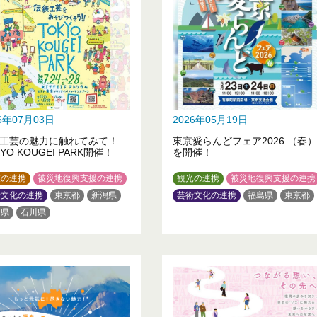
26年07月03日
2026年05月19日
工芸の魅力に触れてみて！
東京愛らんどフェア2026 （春）
YO KOUGEI PARK開催！
を開催！
業の連携
被災地復興支援の連携
観光の連携
被災地復興支援の連携
術文化の連携
東京都
新潟県
芸術文化の連携
福島県
東京都
山県
石川県