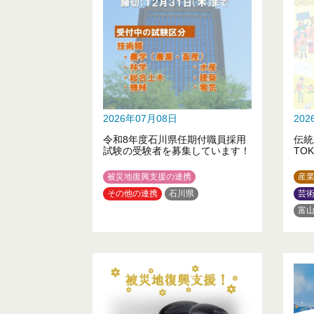
2026年07月08日
20
令和8年度石川県任期付職員採用
伝統
試験の受験者を募集しています！
TOK
被災地復興支援の連携
産
その他の連携
石川県
芸
富