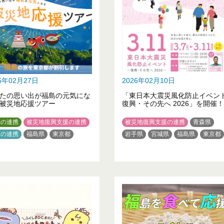
26年02月27日
2026年02月10日
たの思い出が福島の元気にな
「東日本大震災風化防止イベン
被災地応援ツアー
復興・その先へ 2026」を開催！
光の連携
被災地復興支援の連携
被災地復興支援の連携
青森県
育の連携
福島県
東京都
岩手県
宮城県
福島県
東京都