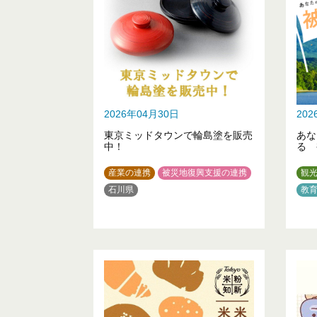
2026年04月30日
20
東京ミッドタウンで輪島塗を販売
あな
中！
る 
産業の連携
被災地復興支援の連携
観
石川県
教