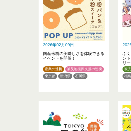
2026年02月09日
20
国産米粉の美味しさを体験できる
ふく
イベントを開催！
ント
リー
産業の連携
被災地復興支援の連携
観
東京都
新潟県
石川県
福