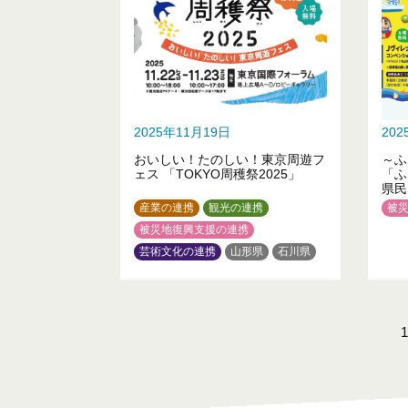
2025年11月19日
20
おいしい！たのしい！東京周遊フ
～ふ
ェス 「TOKYO周穫祭2025」
「ふ
県民
しま
産業の連携
観光の連携
被
被災地復興支援の連携
芸術文化の連携
山形県
石川県
1