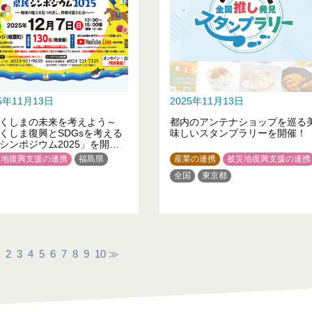
25年11月13日
2025年11月13日
くしまの未来を考えよう～
都内のアンテナショップを巡る
くしま復興とSDGsを考える
味しいスタンプラリーを開催！
シンポジウム2025」を開催
す！
災地復興支援の連携
福島県
産業の連携
被災地復興支援の連携
全国
東京都
2
3
4
5
6
7
8
9
10
≫