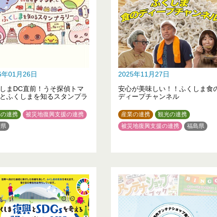
26年01月26日
2025年11月27日
しまDC直前！うそ探偵トマ
安心が美味しい！！ふくしま食
とふくしまを知るスタンプラ
ディープチャンネル
光の連携
被災地復興支援の連携
産業の連携
観光の連携
島県
被災地復興支援の連携
福島県