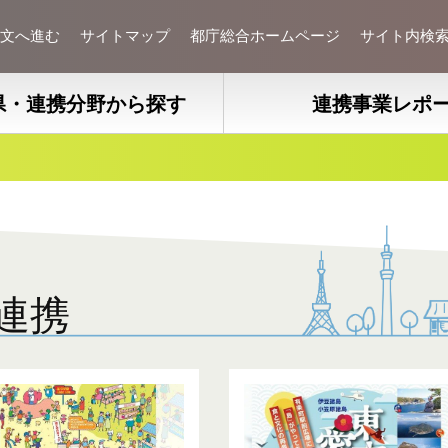
文へ進む
サイトマップ
都庁総合ホームページ
サイト内検
県・連携分野から探す
連携事業レポ
連携