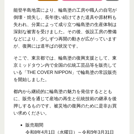
能登半島地震により、輪島塗の工房や職人の自宅が
倒壊・焼失し、長年使い続けてきた道具や原材料も
失われ、分業によって成り立つ輪島塗の生産体制は
深刻な被害を受けました。その後、仮設工房の整備
などにより、少しずつ再開の動きが広がっています
が、復興には道半ばの状況です。
そこで、東京都では、輪島塗の復興支援として、東
京ミッドタウン内で全国の伝統工芸品等を販売して
いる「THE COVER NIPPON」で輪島塗の常設販売
を開始しました。
都内から継続的に輪島塗の魅力を発信するととも
に、販売を通じて産地の再生と伝統技術の継承を後
押しするものです。被災地の復興のために是非お買
い求めください。
販売期間
令和8年4月1日（水曜日）～令和9年3月31日