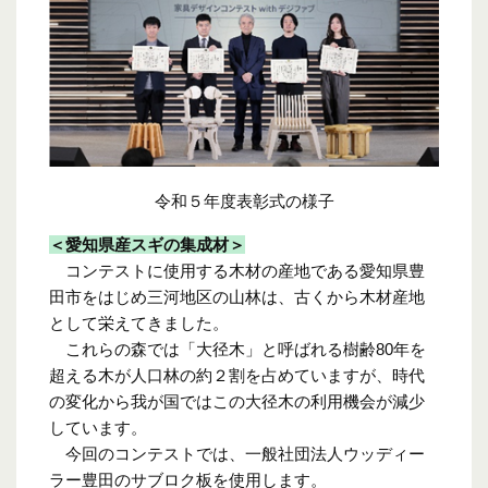
令和５年度表彰式の様子
＜愛知県産スギの集成材＞
コンテストに使用する木材の産地である
愛知県豊
田市をはじめ三河地区の山林は、古くから木材産地
として栄えてきました。
これらの森では「大径木」と呼ばれる樹齢80年を
超える木が人口林の約２割を占めていますが、時代
の変化から我が国ではこの大径木の利用機会が減少
しています。
今回のコンテストでは、一般社団法人ウッディー
ラー豊田のサブロク板を使用します。