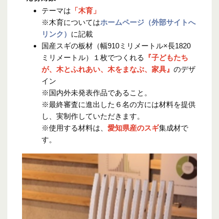
テーマは
「木育」
※木育については
ホームページ（外部サイトへ
リンク）
に記載
国産スギの板材（幅910ミリメートル×長1820
ミリメートル）１枚でつくれる
『子どもたち
が、木とふれあい、木をまなぶ、家具』
のデザ
イン
※国内外未発表作品であること。
※最終審査に進出した６名の方には材料を提供
し、実制作していただきます。
※使用する材料は、
愛知県産の
スギ
集成材で
す。