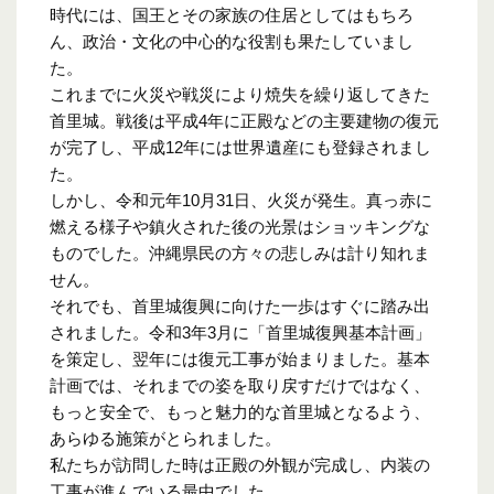
時代には、国王とその家族の住居としてはもちろ
ん、政治・文化の中心的な役割も果たしていまし
た。
これまでに火災や戦災により焼失を繰り返してきた
首里城。戦後は平成4年に正殿などの主要建物の復元
が完了し、平成12年には世界遺産にも登録されまし
た。
しかし、令和元年10月31日、火災が発生。真っ赤に
燃える様子や鎮火された後の光景はショッキングな
ものでした。沖縄県民の方々の悲しみは計り知れま
せん。
それでも、首里城復興に向けた一歩はすぐに踏み出
されました。令和3年3月に「首里城復興基本計画」
を策定し、翌年には復元工事が始まりました。基本
計画では、それまでの姿を取り戻すだけではなく、
もっと安全で、もっと魅力的な首里城となるよう、
あらゆる施策がとられました。
私たちが訪問した時は正殿の外観が完成し、内装の
工事が進んでいる最中でした。