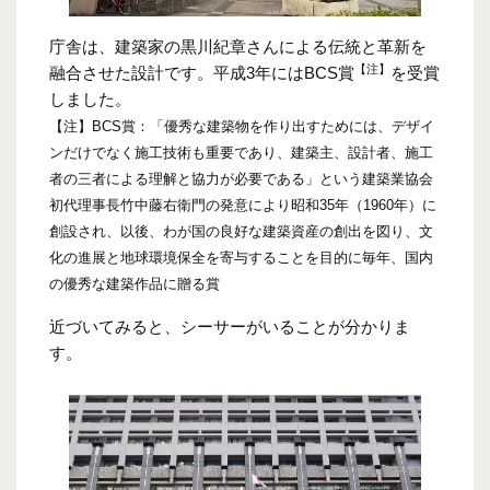
庁舎は、建築家の黒川紀章さんによる伝統と革新を
【注】
融合させた設計です。平成3年にはBCS賞
を受賞
しました。
【注】BCS賞：「優秀な建築物を作り出すためには、デザイ
ンだけでなく施工技術も重要であり、建築主、設計者、施工
者の三者による理解と協力が必要である」という建築業協会
初代理事長竹中藤右衛門の発意により昭和35年（1960年）に
創設され、以後、わが国の良好な建築資産の創出を図り、文
化の進展と地球環境保全を寄与することを目的に毎年、国内
の優秀な建築作品に贈る賞
近づいてみると、シーサーがいることが分かりま
す。