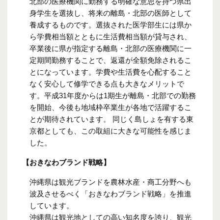
北部の医療機関に勤務する明確な意思を持つ県出
身学生を選抜し、将来の離島・北部の医師として
養成するものです。選抜された医学部生には県か
ら学費相当額とともに生活費相当額が貸与され、
卒業後に県が指定する離島・北部の医療機関に一
定期間勤務することで、返還が全額免除されるこ
とになっています。学費や生活費を心配すること
なく安心して修学できる点も大きなメリットで
す。平成31年度からは1期生が離島・北部での勤務
を開始、今後も地域枠卒業生が各地で活躍するこ
とが期待されています。 同じく島しょを有する東
京都としても、この取組に大きな可能性を感じま
した。
【おきなわブランド戦略】
沖縄県は観光ブランドを農林水産・商工分野へも
波及させるべく「おきなわブランド戦略」を推進
しています。
沖縄県は観光地としての高い知名度を誇り、観光