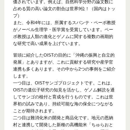
価されています。例えば、自然科学分野の論文数に
占める質の高い論文の割合は世界9位！（国内はトッ
プ）
また、令和4年には、所属するスバンテ・ペーボ教授
がノーベル生理学・医学賞を受賞しています。ペー
ボ教授は人類の進化とゲノムに関する複数の画期的
な研究で高い成果を上げています。
冒頭に紹介したOISTの目的に「沖縄の振興と自立的
発展」とありますが、これに貢献する研究や産学官
連携も多くあります。その中から2つの事例をご紹介
します。
一つ目は、OISTサンゴプロジェクトです。これは、
OISTの遺伝子研究の知見を活かし、ゲノム解読を通
してサンゴの植付と育成を行うものです。これは世
界初の試みであり、持続可能な海の保全につながる
ことが期待されます。
二つ目は難消化米の開発と商品化です。地元の恩納
村と連携して開発した新種の高機能米「ちゅらおと