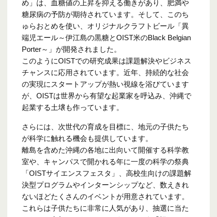
め」は、血糖値の上昇を抑える働きがあり、肥満や
糖尿病の予防が期待されています。そして、このち
ゅらおとめを使い、オリジナルクラフトビール「異
端児エール～伊江島の黒糖とOIST米のBlack Belgian
Porter～」が開発されました。
このようにOISTでの研究成果は課題解決やビジネス
チャンスに応用されています。近年、持続的な社会
の実現にスタートアップが熱い視線を浴びています
が、OISTは世界から有望な起業家を呼込み、沖縄で
起業する土壌も作っています。
さらには、次世代の育成を目標に、地元の子供たち
が科学に触れる機会も提供しています。
離島を含めた沖縄の各地に出向いて開催する科学教
室や、キャンパスで開かれる年に一度の科学の祭典
「OISTサイエンスフェスタ」、高校生向けの課題解
決型プログラムやインターンシップなど、数えきれ
ないほどたくさんのイベントが用意されています。
これらは子供たちに非常に人気があり、抽選に当た