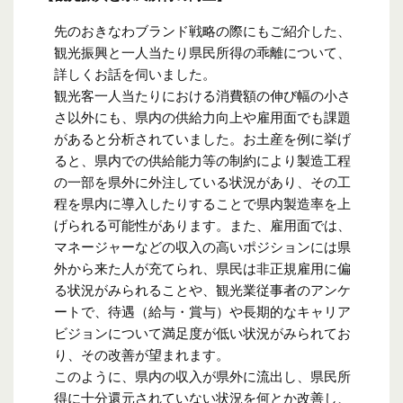
先のおきなわブランド戦略の際にもご紹介した、
観光振興と一人当たり県民所得の乖離について、
詳しくお話を伺いました。
観光客一人当たりにおける消費額の伸び幅の小さ
さ以外にも、県内の供給力向上や雇用面でも課題
があると分析されていました。お土産を例に挙げ
ると、県内での供給能力等の制約により製造工程
の一部を県外に外注している状況があり、その工
程を県内に導入したりすることで県内製造率を上
げられる可能性があります。また、雇用面では、
マネージャーなどの収入の高いポジションには県
外から来た人が充てられ、県民は非正規雇用に偏
る状況がみられることや、観光業従事者のアンケ
ートで、待遇（給与・賞与）や長期的なキャリア
ビジョンについて満足度が低い状況がみられてお
り、その改善が望まれます。
このように、県内の収入が県外に流出し、県民所
得に十分還元されていない状況を何とか改善し、