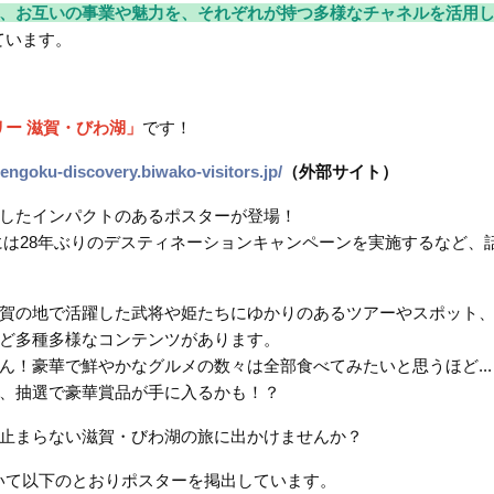
、お互いの事業や魅力を、それぞれが持つ多様なチャネルを活用
ています。
ー 滋賀・びわ湖」
です！
sengoku-discovery.biwako-visitors.jp/
（外部サイト）
したインパクトのあるポスターが登場！
7年には28年ぶりのデスティネーションキャンペーンを実施するなど、
賀の地で活躍した武将や姫たちにゆかりのあるツアーやスポット
ど多種多様なコンテンツがあります。
ん！豪華で鮮やかなグルメの数々は全部食べてみたいと思うほど...
、抽選で豪華賞品が手に入るかも！？
止まらない滋賀・びわ湖の旅に出かけませんか？
いて以下のとおりポスターを掲出しています。