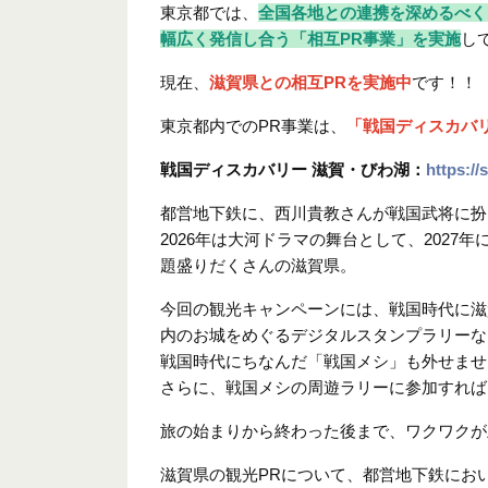
東京都では、
全国各地との連携を深めるべく
幅広く発信し合う「相互PR事業」を実施
し
現在、
滋賀県との相互PRを実施中
です！！
東京都内でのPR事業は、
「戦国ディスカバリ
戦国ディスカバリー 滋賀・びわ湖：
https://
都営地下鉄に、西川貴教さんが戦国武将に扮
2026年は大河ドラマの舞台として、202
題盛りだくさんの滋賀県。
今回の観光キャンペーンには、戦国時代に滋
内のお城をめぐるデジタルスタンプラリーな
戦国時代にちなんだ「戦国メシ」も外せませ
さらに、戦国メシの周遊ラリーに参加すれば
旅の始まりから終わった後まで、ワクワクが
滋賀県の観光PRについて、都営地下鉄にお