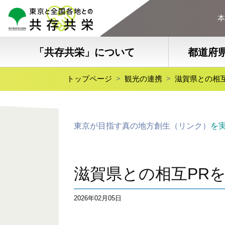
本
「共存共栄」について
都道府
トップページ
観光の連携
滋賀県との相
東京が目指す真の地方創生（リンク）
を
滋賀県との相互PR
2026年02月05日