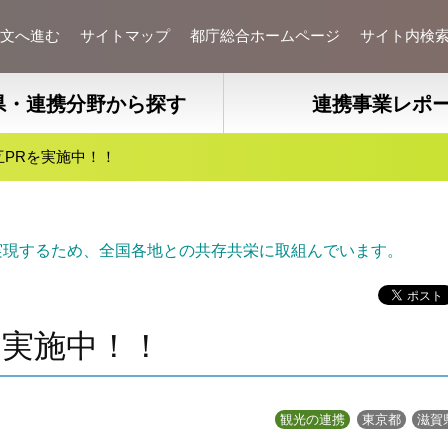
文へ進む
サイトマップ
都庁総合ホームページ
サイト内検
県・連携分野から探す
連携事業レポ
互PRを実施中！！
実現するため、全国各地との共存共栄に取組んでいます。
を実施中！！
観光の連携
東京都
滋賀