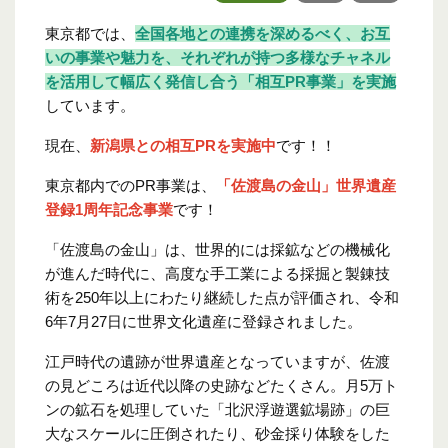
東京都では、
全国各地との連携を深めるべく、お互
いの事業や魅力を、それぞれが持つ多様なチャネル
を活用して幅広く発信し合う「相互PR事業」を実施
しています。
現在、
新潟県との相互PRを実施中
です！！
東京都内でのPR事業は、
「佐渡島の金山」世界遺産
登録1周年記念事業
です！
「佐渡島の金山」は、世界的には採鉱などの機械化
が進んだ時代に、高度な手工業による採掘と製錬技
術を250年以上にわたり継続した点が評価され、令和
6年7月27日に世界文化遺産に登録されました。
江戸時代の遺跡が世界遺産となっていますが、佐渡
の見どころは近代以降の史跡などたくさん。月5万ト
ンの鉱石を処理していた「北沢浮遊選鉱場跡」の巨
大なスケールに圧倒されたり、砂金採り体験をした