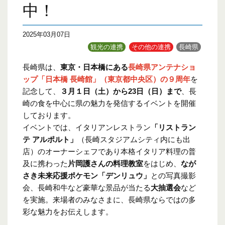
中！
2025年03月07日
観光の連携
その他の連携
長崎県
長崎県は、
東京・日本橋にある
長崎県アンテナショ
ップ「日本橋 長崎館」（東京都中央区）の９周年
を
記念して、
３月１日（土）から23日（日）まで
、長
崎の食を中心に県の魅力を発信するイベントを開催
しております。
イベントでは、イタリアンレストラン
「リストラン
テ アルポルト」
（長崎スタジアムシティ内にも出
店）のオーナーシェフであり本格イタリア料理の普
及に携わった
片岡護さんの料理教室
をはじめ、
なが
さき未来応援ポケモン「デンリュウ」
との写真撮影
会、長崎和牛など豪華な景品が当たる
大抽選会
など
を実施。来場者のみなさまに、長崎県ならではの多
彩な魅力をお伝えします。