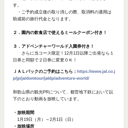
す。
・ご予約成立後の取り消しの際、取消料の適用は
助成前の旅行代金となります。
２．園内の飲食店で使えるミールクーポン付き！
３．アドベンチャーワールド入園券付き！
さらに当コース限定！12月1日以降ご出発なら１
日券と同額で２日券に変更ＯＫ！
ＪＡＬパックのご予約はこちら：
https://www.jal.co.j
p/jp/ja/domtour/jaldp/adventure-world/
和歌山県の観光PRについて、都営地下鉄において以
下のとおり動画を放映しています。
・放映期間
1月19日（月）～2月1日（日）
・放映場所