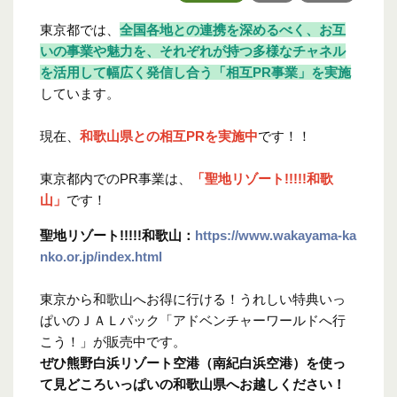
東京都では、
全国各地との連携を深めるべく、お互
いの事業や魅力を、それぞれが持つ多様なチャネル
を活用して幅広く発信し合う「相互PR事業」を実施
しています。
現在、
和歌山
県との相互PRを実施中
です！！
東京都内でのPR事業は、
「聖地リゾート!!!!!和歌
山」
です！
聖地リゾート!!!!!和歌山：
https://www.wakayama-ka
nko.or.jp/index.html
東京から和歌山へお得に行ける！うれしい特典いっ
ぱいのＪＡＬパック「アドベンチャーワールドへ行
こう！」が販売中です。
ぜひ熊野白浜リゾート空港（南紀白浜空港）を使っ
て見どころいっぱいの和歌山県へお越しください！