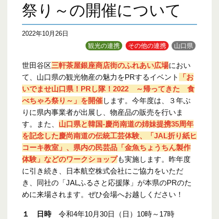
祭り～の開催について
2022年10月26日
観光の連携
その他の連携
山口県
世田谷区
三軒茶屋銀座商店街のふれあい広場
におい
て、山口県の観光物産の魅力をPRするイベント
「お
いでませ山口県！PRし隊！2022 ～帰ってきた 食
べちゃろ祭り～」を開催
します。今年度は、３年ぶ
りに県内事業者が出展し、物産品の販売を行いま
す。また、
山口県と韓国‐慶尚南道の姉妹提携35周年
を記念した慶尚南道の伝統工芸体験、「JAL折り紙ヒ
コーキ教室」、県内の民芸品「金魚ちょうちん製作
体験」などのワークショップ
も実施します。昨年度
に引き続き、日本航空株式会社にご協力をいただ
き、同社の「JALふるさと応援隊」が本県のPRのた
めに来場されます。ぜひ会場へお越しください！
１ 日時
令和4年10月30日（日）10時～17時