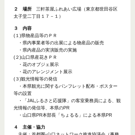
２ 場所
三軒茶屋ふれあい広場（東京都世田谷区
太子堂二丁目１７－１）
３ 内容
(１)県物産品等のＰＲ
・県内事業者等の出展による物産品の販売
・県内産品の実演販売の実施
(２)山口県産花きＰＲ
・花のオブジェ展示
・花のアレンジメント展示
(３)観光情報等の発信
・本県観光に関するパンフレット配布・ポスター
等の設置
・「JALふるさと応援隊」の客室乗務員による、観
光情報の発信等、本県のPR
・山口県PR本部長「ちょるる」による本県PR
４ 主催・協力
主催：首都圏-山口ネットワーク推進協議会（事務