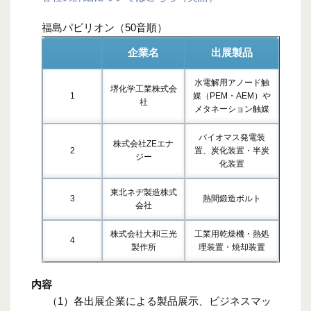
福島パビリオン（50音順）
企業名
出展製品
水電解用アノード触
堺化学工業株式会
1
媒（PEM・AEM）や
社
メタネーション触媒
バイオマス発電装
株式会社ZEエナ
2
置、炭化装置・半炭
ジー
化装置
東北ネヂ製造株式
3
熱間鍛造ボルト
会社
株式会社大和三光
工業用乾燥機・熱処
4
製作所
理装置・焼却装置
内容
（1）各出展企業による製品展示、ビジネスマッ