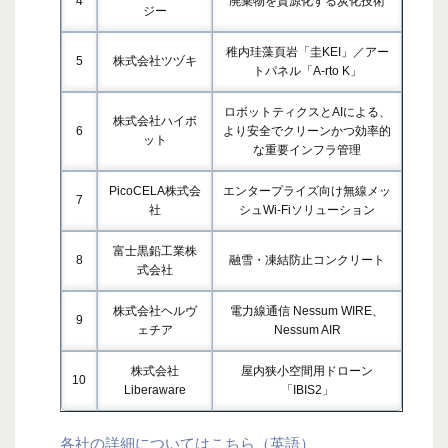
4
廃棄物を資源化する炭化技術
ジー
稚内珪藻頁岩「圭KEI」／アー
5
株式会社ツヅキ
トパネル「A-rto K」
ロボットティクスとAIによる、
株式会社ハイボ
6
より安全でクリーンかつ効率的
ット
な重要インフラ管理
PicoCELA株式会
エンタープライズ向け無線メッ
7
社
シュWi-Fiソリューション
富士黒鉛工業株
8
融雪・凍結防止コンクリート
式会社
株式会社ヘルヴ
電力線通信 Nessum WIRE、
9
ェチア
Nessum AIR
株式会社
屋内狭小空間用ドローン
10
Liberaware
「IBIS2」
各社の詳細についてはこちら（英語）