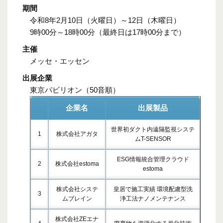
期間
令和8年2月10日（火曜日）～12日（木曜日）
9時00分～18時00分（最終日は17時00分まで）
主催
メッセ・エッセン
出展企業
東京パビリオン（50音順）
企業名
出展製品
世界初ダクト内遠隔監視システ
1
株式会社アガタ
ムT-SENSOR
ESG情報統合管理クラウド
2
株式会社estoma
estoma
株式会社システ
皇居で施工実績 環境配慮型洗
3
ムブレイン
浄工法ナノメンテナンス
株式会社ZEエナ