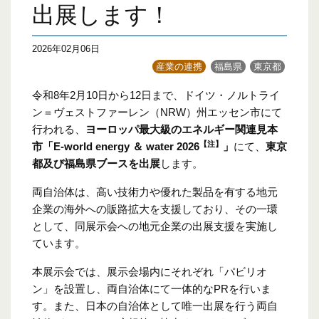
出展します！
2026年02月06日
産業の連携
福島県
東京都
令和8年2月10日から12日まで、ドイツ・ノルトライ
ン＝ヴェストファーレン（NRW）州エッセン市にて
行われる、
ヨーロッパ最大級のエネルギー関連見本
【注】
市「E-world energy ＆ water 2026
」
にて、
東京
都及び福島県ブースを出展
します。
両自治体は、高い技術力や優れた製品を有する地元
企業の海外への販路拡大を支援しており、その一環
として、同展示会への地元企業の出展支援を実施し
ています。
本展示会では、展示会場内にそれぞれ「パビリオ
ン」を設置し、両自治体にて一体的なPRを行いま
す。また、日本の自治体として唯一出展を行う両自