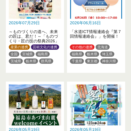
2026年07月29日
2026年06月16日
～ものづくりの道へ、未来
「水道ICT情報連絡会『第７
の匠は、君だ！～「ものづ
回情報連絡会』」を開催！
くり・匠の技の祭典2026」
産業の連携
芸術文化の連携
その他の連携
北海道
全国
宮城県
福島県
福島県
栃木県
埼玉県
茨城県
栃木県
群馬県
千葉県
東京都
神奈川県
埼玉県
東京都
神奈川県
新潟県
静岡県
愛知県
新潟県
山梨県
静岡県
京都府
大阪府
兵庫県
三重県
滋賀県
大阪府
広島県
愛媛県
福岡県
佐賀県
長崎県
熊本県
熊本県
大分県
2026年05月19日
2026年05月19日