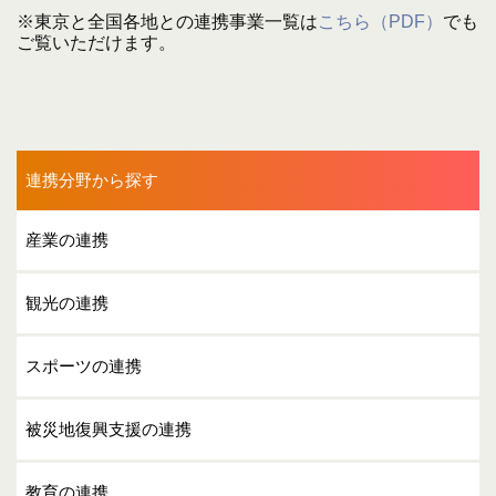
香川県
愛媛県
高知県
※東京と全国各地との連携事業一覧は
こちら（PDF）
でも
福岡県
熊本県
大分県
ご覧いただけます。
宮崎県
鹿児島県
沖縄県
連携分野から探す
産業の連携
観光の連携
スポーツの連携
被災地復興支援の連携
教育の連携