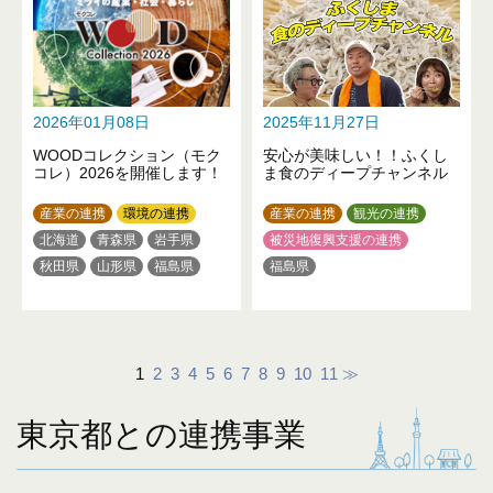
2026年01月08日
2025年11月27日
WOODコレクション（モク
安心が美味しい！！ふくし
コレ）2026を開催します！
ま食のディープチャンネル
産業の連携
環境の連携
産業の連携
観光の連携
北海道
青森県
岩手県
被災地復興支援の連携
秋田県
山形県
福島県
福島県
茨城県
栃木県
群馬県
埼玉県
千葉県
東京都
神奈川県
新潟県
富山県
石川県
山梨県
長野県
1
2
3
4
5
6
7
8
9
10
11
≫
岐阜県
愛知県
滋賀県
京都府
大阪府
兵庫県
東京都との連携事業
奈良県
和歌山県
鳥取県
岡山県
広島県
徳島県