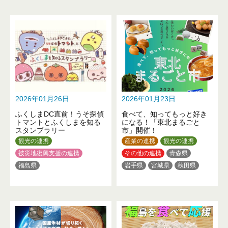
2026年01月26日
2026年01月23日
ふくしまDC直前！うそ探偵
食べて、知ってもっと好き
トマントとふくしまを知る
になる！「東北まるごと
スタンプラリー
市」開催！
観光の連携
産業の連携
観光の連携
被災地復興支援の連携
その他の連携
青森県
福島県
岩手県
宮城県
秋田県
山形県
福島県