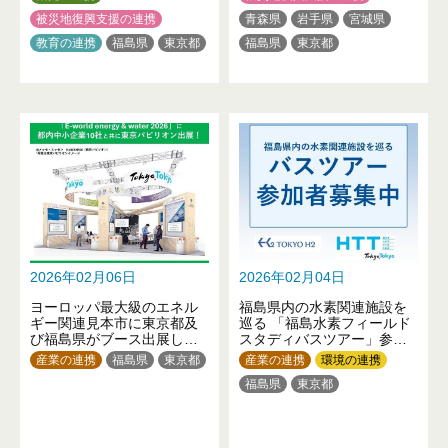
被災地復興支援の連携
青森県
岩手県
宮城県
教育の連携
福島県
東京都
福島県
東京都
2026年02月06日
2026年02月04日
ヨーロッパ最大級のエネル
福島県内の水素関連施設を
ギー関連見本市に東京都及
巡る 「福島水素フィールド
び福島県がブース出展しま
スタディバスツアー」参加
す！
者募集！
産業の連携
福島県
東京都
産業の連携
環境の連携
福島県
東京都