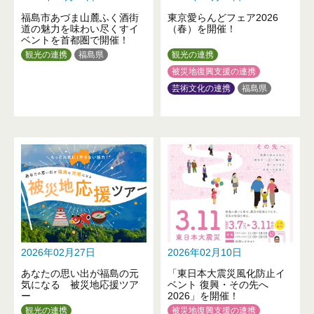
福島市あづま山麓ふく酒街
東京愛らんどフェア2026
道の魅力を味わい尽くすイ
（春）を開催！
ベントを首都圏で開催！
観光の連携
福島県
観光の連携
被災地復興支援の連携
芸術文化の連携
福島県
東京都
2026年02月27日
2026年02月10日
あなたの思い出が福島の元
「東日本大震災風化防止イ
気になる 被災地応援ツア
ベント 復興・その先へ
ー
2026」を開催！
観光の連携
被災地復興支援の連携