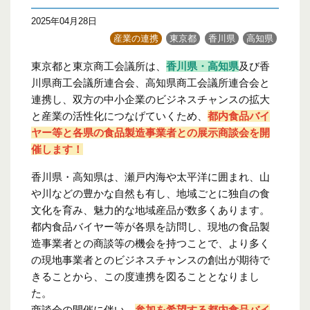
2025年04月28日
産業の連携
東京都
香川県
高知県
東京都と東京商工会議所は、
香川県・高知県
及び香
川県商工会議所連合会、高知県商工会議所連合会と
連携し、双方の中小企業のビジネスチャンスの拡大
と産業の活性化につなげていくため、
都
内食品バイ
ヤー等と各県の食品製造事業者との展示商談会を開
催します！
香川県・高知県は、瀬戸内海や太平洋に囲まれ、山
や川などの豊かな自然も有し、地域ごとに独自の食
文化を育み、魅力的な地域産品が数多くあります。
都内食品バイヤー等が各県を訪問し、現地の食品製
造事業者との商談等の機会を持つことで、より多く
の現地事業者とのビジネスチャンスの創出が期待で
きることから、この度連携を図ることとなりまし
た。
商談会の
開催に伴い、
参加を希望する都内食品バイ