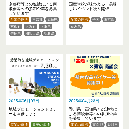
京都府等との連携による商
国産米粉が味わえる！美味
談会等への参加企業を募集
しいイベント続々開催！
しています！
産業の連携
東京都
滋賀県
産業の連携
全国
東京都
京都府
大阪府
兵庫県
新潟県
奈良県
和歌山県
鳥取県
島根県
広島県
徳島県
香川県
愛媛県
高知県
2025年06月03日
2025年04月28日
地域プロモーションセミナ
香川県・高知県との連携に
ーを開催します！
よる商談会等への参加企業
を募集しています！
産業の連携
観光の連携
産業の連携
東京都
香川県