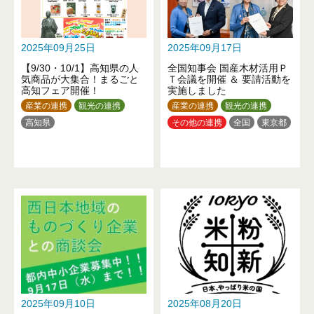
山口県
徳島県
高知県
福岡県
熊本県
大分県
沖縄県
2025年09月25日
2025年09月17日
【9/30・10/1】高知県の人
全国知事会 国産木材活用Ｐ
気商品が大集合！まるごと
Ｔ会議を開催 ＆ 要請活動を
高知フェア開催！
実施しました
産業の連携
観光の連携
産業の連携
観光の連携
高知県
その他の連携
全国
東京都
2025年09月10日
2025年08月20日