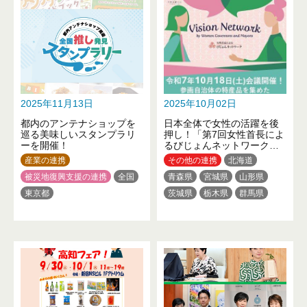
愛知県
三重県
京都府
大阪府
兵庫県
和歌山県
鳥取県
岡山県
山口県
徳島県
高知県
福岡県
熊本県
大分県
沖縄県
2025年11月13日
2025年10月02日
都内のアンテナショップを
日本全体で女性の活躍を後
巡る美味しいスタンプラリ
押し！「第7回女性首長によ
ーを開催！
るびじょんネットワーク」
を開催します！
産業の連携
その他の連携
北海道
被災地復興支援の連携
全国
青森県
宮城県
山形県
東京都
茨城県
栃木県
群馬県
埼玉県
千葉県
東京都
神奈川県
新潟県
福井県
長野県
岐阜県
静岡県
愛知県
三重県
滋賀県
京都府
大阪府
兵庫県
和歌山県
鳥取県
岡山県