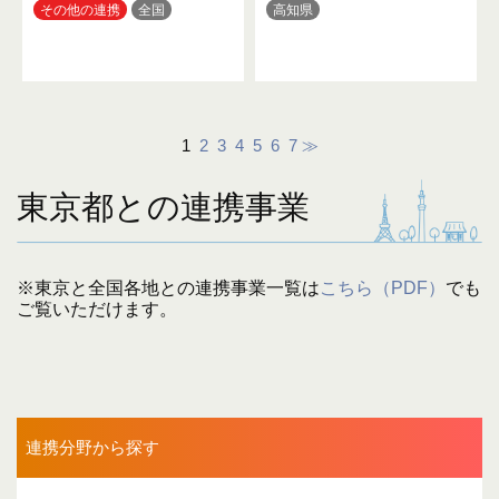
その他の連携
全国
高知県
1
2
3
4
5
6
7
≫
東京都との連携事業
※東京と全国各地との連携事業一覧は
こちら（PDF）
でも
ご覧いただけます。
連携分野から探す