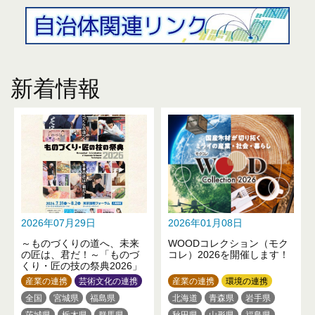
新着情報
2026年07月29日
2026年01月08日
～ものづくりの道へ、未来
WOODコレクション（モク
の匠は、君だ！～「ものづ
コレ）2026を開催します！
くり・匠の技の祭典2026」
産業の連携
芸術文化の連携
産業の連携
環境の連携
全国
宮城県
福島県
北海道
青森県
岩手県
茨城県
栃木県
群馬県
秋田県
山形県
福島県