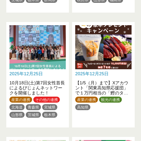
埼玉県
東京都
神奈川県
茨城県
栃木県
群馬県
新潟県
山梨県
静岡県
埼玉県
千葉県
東京都
三重県
滋賀県
大阪府
神奈川県
新潟県
富山県
佐賀県
長崎県
熊本県
石川県
山梨県
長野県
大分県
岐阜県
愛知県
滋賀県
京都府
大阪府
兵庫県
奈良県
和歌山県
鳥取県
岡山県
広島県
徳島県
香川県
愛媛県
高知県
2025年12月25日
2025年12月25日
福岡県
熊本県
大分県
10月18日(土)第7回女性首長
【1/5（月）まで】Xアカウ
宮崎県
鹿児島県
沖縄県
によるびじょんネットワー
ント「関東高知県応援団」
クを開催しました！
で１万円相当の「鰹のタタ
キ・仁井田米セット」が当
産業の連携
その他の連携
産業の連携
観光の連携
たるプレゼントキャンペー
北海道
青森県
宮城県
高知県
ン開催中！
山形県
茨城県
栃木県
群馬県
埼玉県
千葉県
東京都
神奈川県
新潟県
福井県
長野県
岐阜県