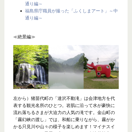
通り編～
福島県庁職員が撮った「ふくしまアート」～中
通り編～
≪絶景編≫
左から）猪苗代町の「達沢不動滝」は会津地方を代
表する観光名所のひとつ。岩肌に沿って水が豪快に
流れ落ちるさまが大迫力の人気の滝です。金山町の
「霧幻峡の渡し」では、和船に乗りながら、霧がか
かる只見川や山々の様子を楽しめます！マイナスイ