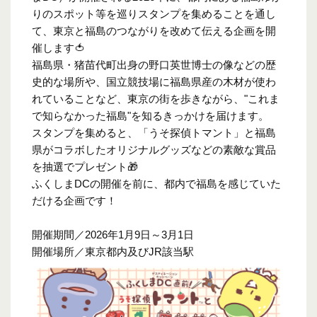
りのスポット等を巡りスタンプを集めることを通し
て、東京と福島のつながりを改めて伝える企画を開
催します🍅
福島県・猪苗代町出身の野口英世博士の像などの歴
史的な場所や、国立競技場に福島県産の木材が使わ
れていることなど、東京の街を歩きながら、"これま
で知らなかった福島"を知るきっかけを届けます。
スタンプを集めると、「うそ探偵トマント」と福島
県がコラボしたオリジナルグッズなどの素敵な賞品
を抽選でプレゼント🎁
ふくしま
DC
の開催を前に、都内で福島を感じていた
だける企画です！
開催期間／2026年1月9日～3月1日
開催場所／東京都内及び
JR
該当駅