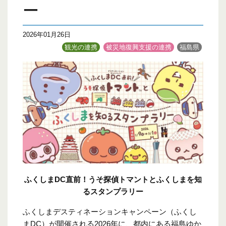
ー
2026年01月26日
観光の連携
被災地復興支援の連携
福島県
ふくしま
DC
直前！うそ探偵トマントとふくしまを知
るスタンプラリー
ふくしまデスティネーションキャンペーン（ふくし
まDC）が開催される
2026
年に、都内にある福島ゆか