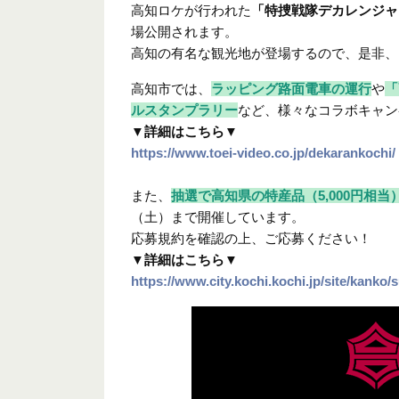
高知ロケが行われた
「特捜戦隊デカレンジャー
場公開されます。
高知の有名な観光地が登場するので、是非、
高知市では、
ラッピング路面電車の運行
や
「
ルスタンプラリー
など、様々なコラボキャン
▼詳細はこちら▼
https://www.toei-video.co.jp/dekarankochi/
また、
抽選で高知県の特産品（5,000円相当）
（土）まで開催しています。
応募規約を確認の上、ご応募ください！
▼詳細はこちら▼
https://www.city.kochi.kochi.jp/site/kanko/