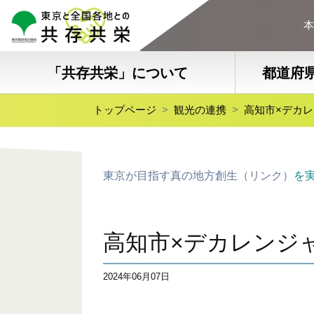
本
「共存共栄」について
都道府
トップページ
観光の連携
高知市×デカ
東京が目指す真の地方創生（リンク）
を
高知市×デカレンジ
2024年06月07日