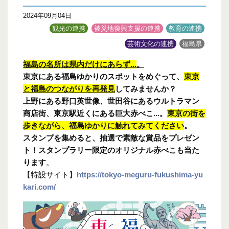
2024年09月04日
観光の連携
被災地復興支援の連携
教育の連携
芸術文化の連携
福島県
福島の名所は県内だけにあらず...
。
東京にある福島ゆかりのスポットをめぐって、
東京
と福島のつながりを再発見
してみませんか？
上野にある野口英世像、世田谷にあるウルトラマン
商店街、東京駅近くにある巨大赤べこ...。
東京の街を
歩きながら、福島ゆかりに触れてみてください
。
スタンプを集めると、抽選で素敵な賞品をプレゼン
ト！スタンプラリー限定のオリジナル赤べこも当た
ります
。
【特設サイト】
https://tokyo-meguru-fukushima-yu
kari.com/