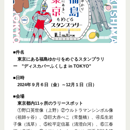
■件名
東京にある福島ゆかりをめぐるスタンプラリ
ー "ディスカバーふくしま
in TOKYO"
■日時
2024
年９月６日（金）～
12
月１日（日）
■会場
東京都内
11
ヶ所のラリースポット
①野口英世像（上野）②ウルトラマンシンボル像
（祖師ヶ谷）、③巨大赤べこ（常盤橋）、④瓜生岩
子像（浅草）、⑤松平定信墓（清澄白河）、⑥三春