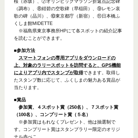
桜（赤坂）、⑦オリンピックマラソン折返点記念碑
（調布）、⑧紺碧の空歌碑（早稲田）、⑨レモン哀
歌の碑（品川）、⑩東京都庁（新宿）、⑪日本橋ふ
くしま館
MIDETTE
※福島県東京事務所
HP
にて各スポットの紹介記事
を読むことができます。
■参加方法
スマートフォンの専用アプリをダウンロードの
上、対象のラリースポットを訪問すると、
GPS
機能
によりアプリ内でスタンプが取得
できます。取得し
たスタンプ数に応じて、ふくしまの魅力ある賞品が
当たります。
■賞品
参加賞、４スポット賞（
250
名）、７スポット賞
（
100
名）、コンプリート賞（５名）
※参加賞はもれなくプレゼント、他は抽選制で
す。コンプリート賞はスタンプラリー限定のオリジ
ナル赤べこ、