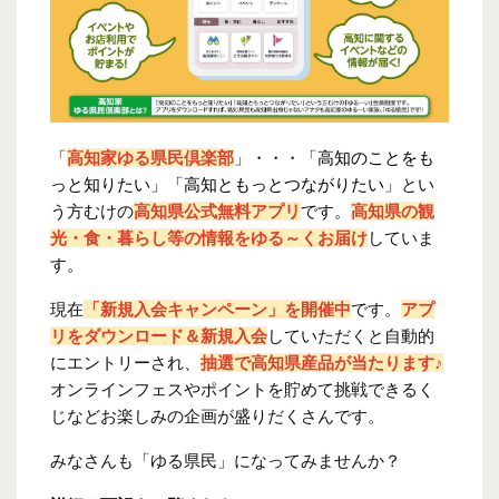
「
高知家ゆる県民倶楽部
」・・・「
高知のことをも
っと知りたい」「高知ともっとつながりたい
」とい
う方むけの
高知県公式無料アプリ
です。
高知県の観
光・食・暮らし等の情報をゆる～くお届け
していま
す。
現在
「新規入会キャンペーン」を開催中
です。
アプ
リをダウンロード＆新規入会
していただくと自動的
にエントリーされ、
抽選で高知県産品が当たります♪
オンラインフェスやポイントを貯めて挑戦できるく
じなどお楽しみの企画が盛りだくさんです。
みなさんも「ゆる県民」になってみませんか？