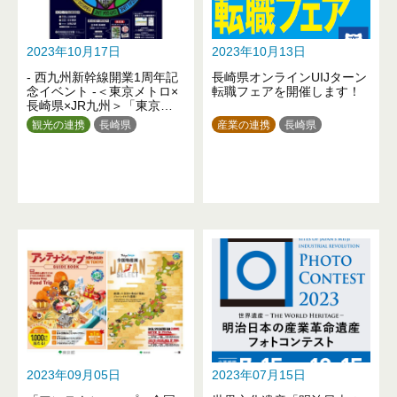
2023年10月17日
2023年10月13日
- 西九州新幹線開業1周年記
長崎県オンラインUIJターン
念イベント -＜東京メトロ×
転職フェアを開催します！
長崎県×JR九州＞「東京メト
ロで巡る 長崎県ゆかりの地
観光の連携
長崎県
産業の連携
長崎県
スタンプラリー」期間：10
月11日（水）～11月5日
（日）
2023年09月05日
2023年07月15日