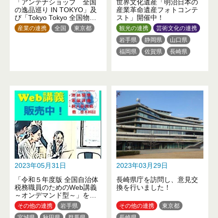
「アンテナショップ 全国
世界文化遺産「明治日本の
の逸品巡り IN TOKYO」及
産業革命遺産フォトコンテ
び「Tokyo Tokyo 全国物産
スト」開催中！
展 JAPAN SELECT」を開
産業の連携
全国
東京都
観光の連携
芸術文化の連携
催！
岩手県
静岡県
山口県
福岡県
佐賀県
長崎県
熊本県
鹿児島県
2023年05月31日
2023年03月29日
「令和５年度版 全国自治体
長崎県庁を訪問し、意見交
税務職員のためのWeb講義
換を行いました！
～オンデマンド型～」を販
売中！！毎年好評の税務研
その他の連携
岩手県
その他の連携
東京都
修教材です。
宮城県
秋田県
群馬県
長崎県