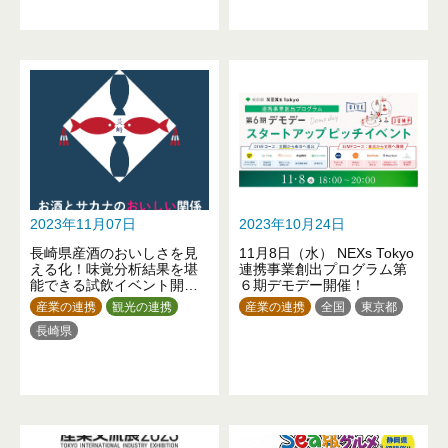
2023年11月07日
2023年10月24日
長崎県産酒のおいしさを見
11月8日（水） NEXs Tokyo
える化！味覚分析結果を堪
連携事業創出プログラム第
能できる試飲イベント開
６期デモデー開催！
催！
産業の連携
観光の連携
産業の連携
全国
東京都
長崎県