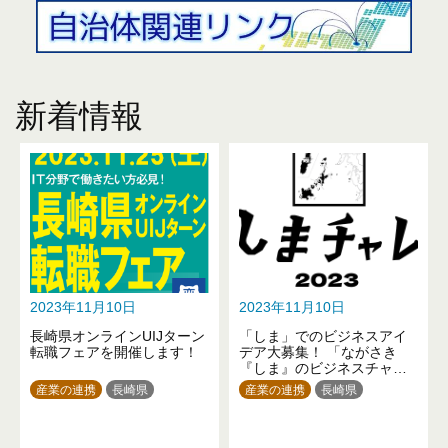
新着情報
2023年11月10日
2023年11月10日
長崎県オンラインUIJターン
「しま」でのビジネスアイ
転職フェアを開催します！
デア大募集！ 「ながさき
『しま』のビジネスチャレ
ンジ2023」
産業の連携
長崎県
産業の連携
長崎県