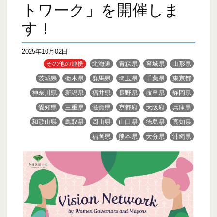
トワーク」を開催しま
す！
2025年10月02日
その他の連携
北海道
青森県
宮城県
山形県
茨城県
栃木県
群馬県
埼玉県
千葉県
東京都
神奈川県
新潟県
福井県
長野県
岐阜県
静岡県
愛知県
三重県
滋賀県
京都府
大阪府
兵庫県
和歌山県
鳥取県
岡山県
山口県
徳島県
高知県
福岡県
熊本県
大分県
沖縄県