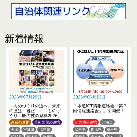
新着情報
2026年07月29日
2026年06月16日
～ものづくりの道へ、未来
「水道ICT情報連絡会『第７
の匠は、君だ！～「ものづ
回情報連絡会』」を開催！
くり・匠の技の祭典2026」
産業の連携
芸術文化の連携
その他の連携
北海道
全国
宮城県
福島県
福島県
栃木県
埼玉県
茨城県
栃木県
群馬県
千葉県
東京都
神奈川県