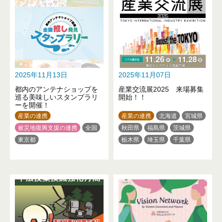
石川県
山梨県
長野県
愛知県
三重県
京都府
岐阜県
愛知県
滋賀県
大阪府
兵庫県
和歌山県
京都府
大阪府
兵庫県
鳥取県
岡山県
山口県
奈良県
和歌山県
鳥取県
徳島県
高知県
福岡県
岡山県
広島県
徳島県
熊本県
大分県
沖縄県
香川県
愛媛県
高知県
2025年11月13日
2025年11月07日
福岡県
熊本県
大分県
都内のアンテナショップを
産業交流展2025 来場募集
宮崎県
鹿児島県
沖縄県
巡る美味しいスタンプラリ
開始！！
ーを開催！
産業の連携
産業の連携
北海道
宮城県
被災地復興支援の連携
全国
秋田県
福島県
茨城県
東京都
栃木県
埼玉県
千葉県
東京都
神奈川県
富山県
石川県
山梨県
三重県
大阪府
兵庫県
奈良県
香川県
長崎県