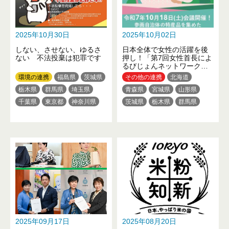
2025年10月30日
2025年10月02日
しない、させない、ゆるさ
日本全体で女性の活躍を後
ない 不法投棄は犯罪です
押し！「第7回女性首長によ
るびじょんネットワーク」
を開催します！
環境の連携
福島県
茨城県
その他の連携
北海道
栃木県
群馬県
埼玉県
青森県
宮城県
山形県
千葉県
東京都
神奈川県
茨城県
栃木県
群馬県
新潟県
山梨県
長野県
埼玉県
千葉県
東京都
静岡県
神奈川県
新潟県
福井県
長野県
岐阜県
静岡県
愛知県
三重県
滋賀県
京都府
大阪府
兵庫県
和歌山県
鳥取県
岡山県
山口県
徳島県
高知県
福岡県
熊本県
大分県
沖縄県
2025年09月17日
2025年08月20日