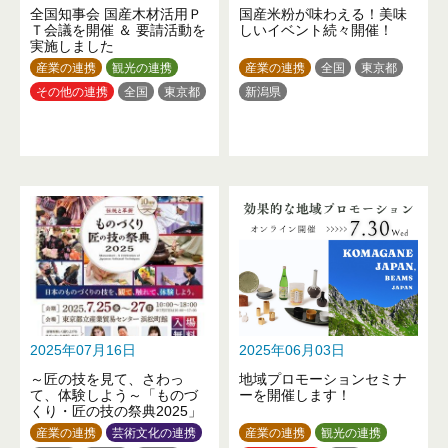
全国知事会 国産木材活用Ｐ
国産米粉が味わえる！美味
Ｔ会議を開催 ＆ 要請活動を
しいイベント続々開催！
実施しました
産業の連携
観光の連携
産業の連携
全国
東京都
その他の連携
全国
東京都
新潟県
2025年07月16日
2025年06月03日
～匠の技を見て、さわっ
地域プロモーションセミナ
て、体験しよう～「ものづ
ーを開催します！
くり・匠の技の祭典2025」
産業の連携
芸術文化の連携
産業の連携
観光の連携