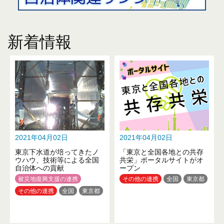
新着情報
2021年04月02日
2021年04月02日
東京下水道が培ってきたノ
「東京と全国各地との共存
ウハウ、技術等による全国
共栄」ポータルサイトがオ
自治体への貢献
ープン
被災地復興支援の連携
その他の連携
全国
東京都
その他の連携
全国
東京都