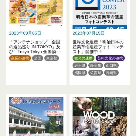
2023年09月05日
2023年07月15日
「アンテナショップ 全国
世界文化遺産「明治日本の
の逸品巡り IN TOKYO」及
産業革命遺産フォトコンテ
び「Tokyo Tokyo 全国物産
スト」開催中！
展 JAPAN SELECT」を開
産業の連携
全国
東京都
観光の連携
芸術文化の連携
催！
岩手県
静岡県
山口県
福岡県
佐賀県
長崎県
熊本県
鹿児島県