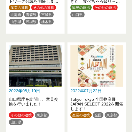
トワーク会議を開催しま
きた 食べちゃろ祭り～の
す！
開催について
産業の連携
その他の連携
観光の連携
その他の連携
北海道
青森県
宮城県
山口県
山形県
茨城県
栃木県
埼玉県
千葉県
東京都
神奈川県
新潟県
福井県
長野県
静岡県
三重県
京都府
大阪府
兵庫県
和歌山県
鳥取県
岡山県
山口県
徳島県
高知県
福岡県
2022年08月10日
2022年07月22日
山口県庁を訪問し、意見交
Tokyo Tokyo 全国物産展
換を行いました！
JAPAN SELECT 2022を開催
します！
その他の連携
東京都
産業の連携
全国
東京都
山口県