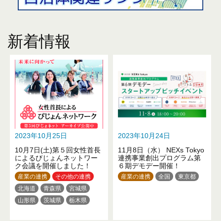
新着情報
2023年10月25日
2023年10月24日
10月7日(土)第５回女性首長
11月8日（水） NEXs Tokyo
によるびじょんネットワー
連携事業創出プログラム第
ク会議を開催しました！
６期デモデー開催！
産業の連携
その他の連携
産業の連携
全国
東京都
北海道
青森県
宮城県
山形県
茨城県
栃木県
群馬県
埼玉県
千葉県