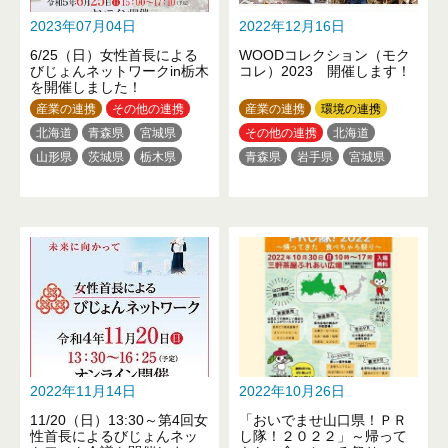
2023年07月04日
2022年12月16日
6/25（日）女性首長による
WOODコレクション（モク
びじょんネットワークin栃木
コレ）2023 開催します！
を開催しました！
産業の連携
その他の連携
産業の連携
環境の連携
北海道
青森県
宮城県
その他の連携
北海道
山形県
茨城県
栃木県
青森県
岩手県
宮城県
群馬県
埼玉県
千葉県
秋田県
山形県
福島県
東京都
神奈川県
新潟県
茨城県
栃木県
群馬県
福井県
長野県
静岡県
埼玉県
千葉県
東京都
三重県
京都府
大阪府
神奈川県
富山県
石川県
兵庫県
和歌山県
鳥取県
山梨県
長野県
岐阜県
岡山県
山口県
徳島県
愛知県
三重県
滋賀県
高知県
福岡県
京都府
大阪府
奈良県
和歌山県
鳥取県
岡山県
広島県
山口県
徳島県
2022年11月14日
2022年10月26日
香川県
愛媛県
高知県
11/20（日）13:30～第4回女
「おいでませ山口県！ＰＲ
福岡県
佐賀県
熊本県
性首長によるびじょんネッ
し隊！２０２２」～帰って
大分県
鹿児島県