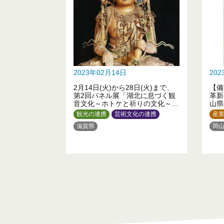
2023年02月14日
20
2月14日(火)から28日(火)まで、
【備
第2回パネル展「湖北に息づく観
革新
音文化～ホトケと祈りの文化～」
山県
が浅草文化観光センターで開催さ
の作
観光の連携
芸術文化の連携
産
れています！
品々
滋賀県
岡
アの