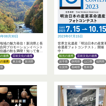
23年08月30日
2023年07月15日
地域の魅力発信！新潟県と長
世界文化遺産「明治日本の産業
合同プロモーションイベント
命遺産フォトコンテスト」開催
信越の秋を満喫！知って食べ
中！
喫 秋山郷」を表参道・新潟
光の連携
芸術文化の連携
観光の連携
芸術文化の連携
スパスで開催します。
境の連携
東京都
新潟県
岩手県
静岡県
山口県
福岡県
野県
佐賀県
長崎県
熊本県
鹿児島県