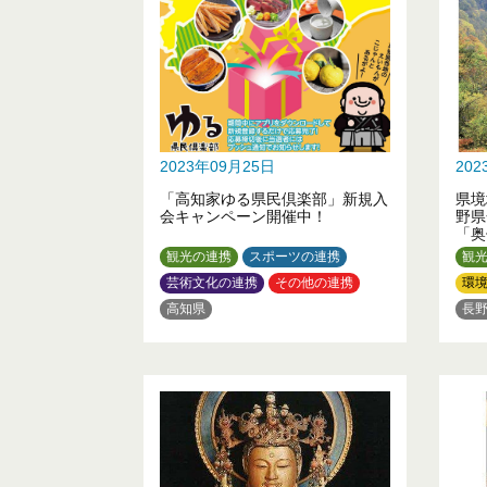
2023年09月25日
20
「高知家ゆる県民倶楽部」新規入
県境
会キャンペーン開催中！
野県
「奥
て満
観光の連携
スポーツの連携
観
館ネ
芸術文化の連携
その他の連携
環
高知県
長