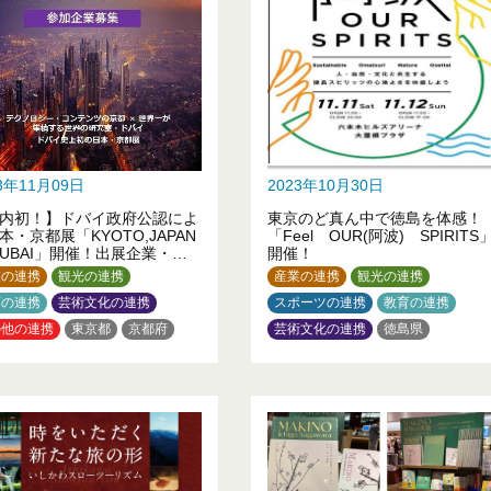
23年11月09日
2023年10月30日
内初！】ドバイ政府公認によ
東京のど真ん中で徳島を体感！
本・京都展「KYOTO,JAPAN
「Feel OUR(阿波) SPIRITS
 DUBAI」開催！出展企業・ス
開催！
サーを大募集！
業の連携
観光の連携
産業の連携
観光の連携
育の連携
芸術文化の連携
スポーツの連携
教育の連携
の他の連携
東京都
京都府
芸術文化の連携
徳島県