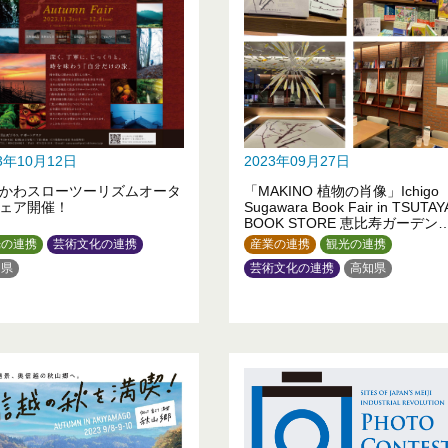
23年10月12日
2023年09月27日
かわスローツーリズムオータ
「MAKINO 植物の肖像」Ichigo
ェア開催！
Sugawara Book Fair in TSUTAY
BOOK STORE 恵比寿ガーデン
レイス店
光の連携
芸術文化の連携
産業の連携
観光の連携
川県
芸術文化の連携
高知県