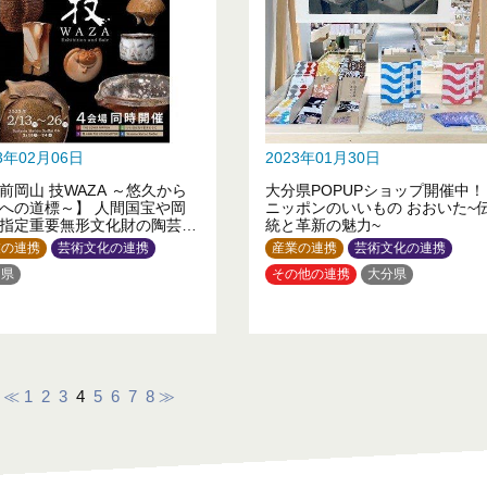
23年02月06日
2023年01月30日
前岡山 技WAZA ～悠久から
大分県POPUPショップ開催中！
への道標～】 人間国宝や岡
ニッポンのいいもの おおいた~
指定重要無形文化財の陶芸家
統と革新の魅力~
品から日々の暮らしを彩る
業の連携
芸術文化の連携
産業の連携
芸術文化の連携
まで。晴れの国岡山備前エリ
山県
その他の連携
大分県
逸品が一堂に会します！
≪
1
2
3
4
5
6
7
8
≫