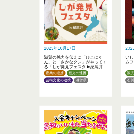
2023年10月17日
20
滋賀の魅力を伝えに「ひこにゃ
いし
ん」と「さかなクン」がやってく
ムフ
る「しが発見フェスタ in紀尾井」
を開催します！
産業の連携
観光の連携
観
芸術文化の連携
滋賀県
石