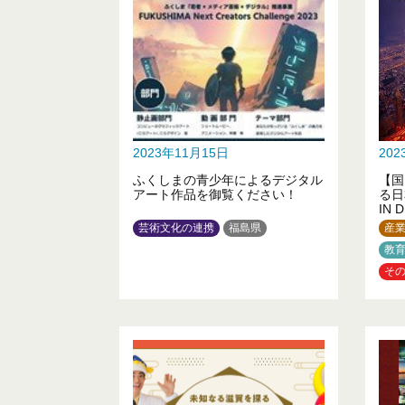
2023年11月15日
20
ふくしまの青少年によるデジタル
【国
アート作品を御覧ください！
る日
IN
ポン
芸術文化の連携
福島県
産
教
そ