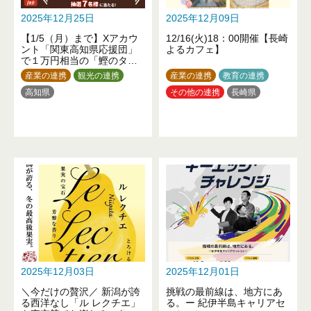
2025年12月25日
2025年12月09日
【1/5（月）まで】Xアカウ
12/16(火)18：00開催【長崎
ント「関東高知県応援団」
よるカフェ】
で１万円相当の「鰹のタタ
キ・仁井田米セット」が当
産業の連携
観光の連携
産業の連携
教育の連携
たるプレゼントキャンペー
高知県
その他の連携
長崎県
ン開催中！
2025年12月03日
2025年12月01日
＼今だけの贅沢／ 新潟が誇
挑戦の最前線は、地方にあ
る西洋なし「ル レクチエ」
る。ー 紀伊半島キャリアセ