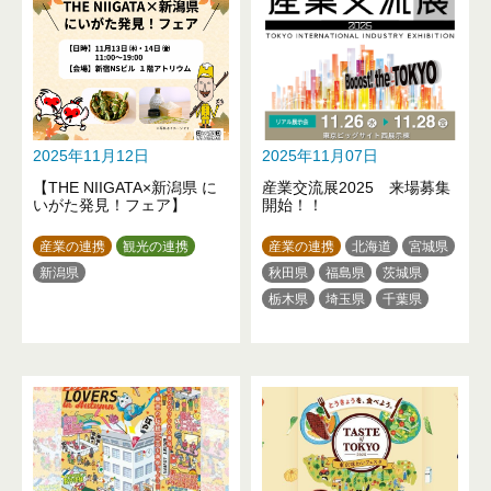
2025年11月12日
2025年11月07日
【THE NIIGATA×新潟県 に
産業交流展2025 来場募集
いがた発見！フェア】
開始！！
産業の連携
観光の連携
産業の連携
北海道
宮城県
新潟県
秋田県
福島県
茨城県
栃木県
埼玉県
千葉県
東京都
神奈川県
富山県
石川県
山梨県
三重県
大阪府
兵庫県
奈良県
香川県
長崎県