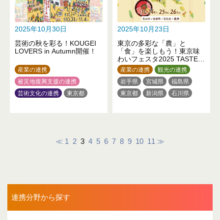
2025年10月30日
2025年10月23日
芸術の秋を彩る！KOUGEI
東京の多彩な「農」と
LOVERS in Autumn開催！
「食」を楽しもう！東京味
わいフェスタ2025 TASTE
of TOKYO
産業の連携
産業の連携
観光の連携
被災地復興支援の連携
岩手県
宮城県
福島県
芸術文化の連携
東京都
東京都
新潟県
石川県
新潟県
富山県
石川県
山梨県
≪
1
2
3
4
5
6
7
8
9
10
11
≫
連携分野から探す