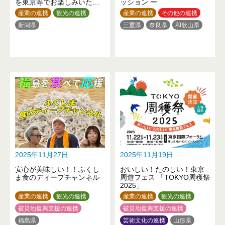
を東京等でお楽しみいただ
ッション ー
けます！
産業の連携
観光の連携
産業の連携
その他の連携
新潟県
三重県
奈良県
和歌山県
2025年11月27日
2025年11月19日
安心が美味しい！！ふくし
おいしい！たのしい！東京
ま食のディープチャンネル
周遊フェス 「TOKYO周穫祭
2025」
産業の連携
観光の連携
産業の連携
観光の連携
被災地復興支援の連携
被災地復興支援の連携
福島県
芸術文化の連携
山形県