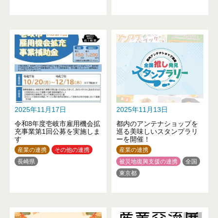
石川県
2025年11月17日
2025年11月13日
令和8年度壱岐市雇用機会拡
都内のアンテナショップを
充事業第1回公募を実施しま
巡る美味しいスタンプラリ
す
ーを開催！
産業の連携
その他の連携
産業の連携
長崎県
被災地復興支援の連携
全国
東京都