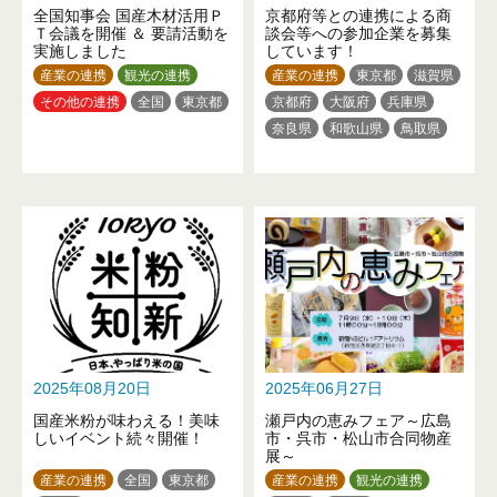
全国知事会 国産木材活用Ｐ
京都府等との連携による商
宮崎県
鹿児島県
沖縄県
Ｔ会議を開催 ＆ 要請活動を
談会等への参加企業を募集
実施しました
しています！
産業の連携
観光の連携
産業の連携
東京都
滋賀県
その他の連携
全国
東京都
京都府
大阪府
兵庫県
奈良県
和歌山県
鳥取県
島根県
広島県
徳島県
香川県
愛媛県
高知県
2025年08月20日
2025年06月27日
国産米粉が味わえる！美味
瀬戸内の恵みフェア～広島
しいイベント続々開催！
市・呉市・松山市合同物産
展～
産業の連携
全国
東京都
産業の連携
観光の連携