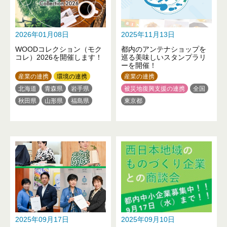
2026年01月08日
2025年11月13日
WOODコレクション（モク
都内のアンテナショップを
コレ）2026を開催します！
巡る美味しいスタンプラリ
ーを開催！
産業の連携
環境の連携
産業の連携
北海道
青森県
岩手県
被災地復興支援の連携
全国
秋田県
山形県
福島県
東京都
茨城県
栃木県
群馬県
埼玉県
千葉県
東京都
神奈川県
新潟県
富山県
石川県
山梨県
長野県
岐阜県
愛知県
滋賀県
京都府
大阪府
兵庫県
奈良県
和歌山県
鳥取県
岡山県
広島県
徳島県
香川県
愛媛県
高知県
2025年09月17日
2025年09月10日
福岡県
熊本県
大分県