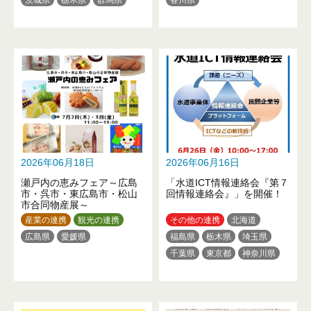
埼玉県
東京都
神奈川県
新潟県
山梨県
静岡県
三重県
滋賀県
大阪府
佐賀県
長崎県
熊本県
大分県
2026年06月18日
2026年06月16日
瀬戸内の恵みフェア～広島
「水道ICT情報連絡会『第７
市・呉市・東広島市・松山
回情報連絡会』」を開催！
市合同物産展～
産業の連携
観光の連携
その他の連携
北海道
広島県
愛媛県
福島県
栃木県
埼玉県
千葉県
東京都
神奈川県
新潟県
静岡県
愛知県
京都府
大阪府
兵庫県
広島県
愛媛県
福岡県