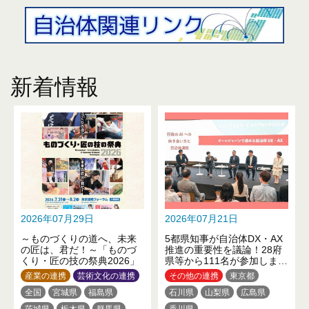
新着情報
2026年07月29日
2026年07月21日
～ものづくりの道へ、未来
5都県知事が自治体DX・AX
の匠は、君だ！～「ものづ
推進の重要性を議論！28府
くり・匠の技の祭典2026」
県等から111名が参加しまし
た
産業の連携
芸術文化の連携
その他の連携
東京都
全国
宮城県
福島県
石川県
山梨県
広島県
茨城県
栃木県
群馬県
香川県