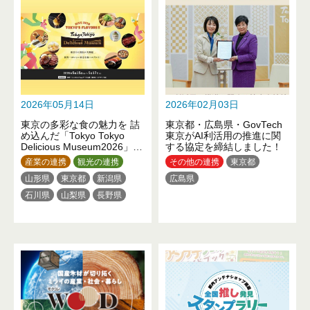
熊本県
2026年05月14日
2026年02月03日
東京の多彩な食の魅力を 詰
東京都・広島県・GovTech
め込んだ「Tokyo Tokyo
東京がAI利活用の推進に関
Delicious Museum2026」を
する協定を締結しました！
開催！
産業の連携
観光の連携
その他の連携
東京都
山形県
東京都
新潟県
広島県
石川県
山梨県
長野県
愛知県
広島県