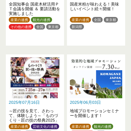
全国知事会 国産木材活用Ｐ
国産米粉が味わえる！美味
Ｔ会議を開催 ＆ 要請活動を
しいイベント続々開催！
実施しました
産業の連携
観光の連携
産業の連携
全国
東京都
その他の連携
全国
東京都
新潟県
2025年07月16日
2025年06月03日
～匠の技を見て、さわっ
地域プロモーションセミナ
て、体験しよう～「ものづ
ーを開催します！
くり・匠の技の祭典2025」
産業の連携
芸術文化の連携
産業の連携
観光の連携