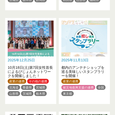
埼玉県
東京都
神奈川県
茨城県
栃木県
群馬県
新潟県
山梨県
静岡県
埼玉県
千葉県
東京都
三重県
滋賀県
大阪府
神奈川県
新潟県
富山県
佐賀県
長崎県
熊本県
石川県
山梨県
長野県
大分県
岐阜県
愛知県
滋賀県
京都府
大阪府
兵庫県
奈良県
和歌山県
鳥取県
岡山県
広島県
徳島県
香川県
愛媛県
高知県
2025年12月25日
2025年11月13日
福岡県
熊本県
大分県
10月18日(土)第7回女性首長
都内のアンテナショップを
宮崎県
鹿児島県
沖縄県
によるびじょんネットワー
巡る美味しいスタンプラリ
クを開催しました！
ーを開催！
産業の連携
その他の連携
産業の連携
北海道
青森県
宮城県
被災地復興支援の連携
全国
山形県
茨城県
栃木県
東京都
群馬県
埼玉県
千葉県
東京都
神奈川県
新潟県
福井県
長野県
岐阜県