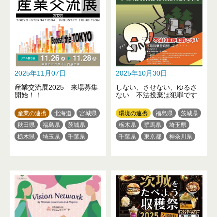
愛知県
三重県
京都府
大阪府
兵庫県
和歌山県
鳥取県
岡山県
山口県
徳島県
高知県
福岡県
熊本県
大分県
沖縄県
2025年11月07日
2025年10月30日
産業交流展2025 来場募集
しない、させない、ゆるさ
開始！！
ない 不法投棄は犯罪です
産業の連携
北海道
宮城県
環境の連携
福島県
茨城県
秋田県
福島県
茨城県
栃木県
群馬県
埼玉県
栃木県
埼玉県
千葉県
千葉県
東京都
神奈川県
東京都
神奈川県
富山県
新潟県
山梨県
長野県
石川県
山梨県
三重県
静岡県
大阪府
兵庫県
奈良県
香川県
長崎県