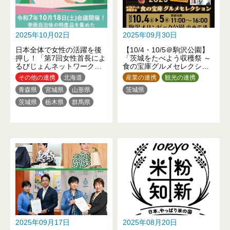
2025年10月02日
2025年09月30日
日本全体で女性の活躍を後
【10/4・10/5＠駒沢公園】
押し！「第7回女性首長によ
「茨城をたべよう収穫祭 ～
るびじょんネットワーク」
食の宝庫グルメセレクショ
を開催します！
ン～ 」開催！
その他の連携
北海道
産業の連携
観光の連携
青森県
宮城県
山形県
茨城県
茨城県
栃木県
群馬県
埼玉県
千葉県
東京都
神奈川県
新潟県
福井県
長野県
岐阜県
静岡県
愛知県
三重県
滋賀県
京都府
大阪府
兵庫県
和歌山県
鳥取県
岡山県
山口県
徳島県
高知県
福岡県
熊本県
大分県
沖縄県
2025年09月17日
2025年08月20日