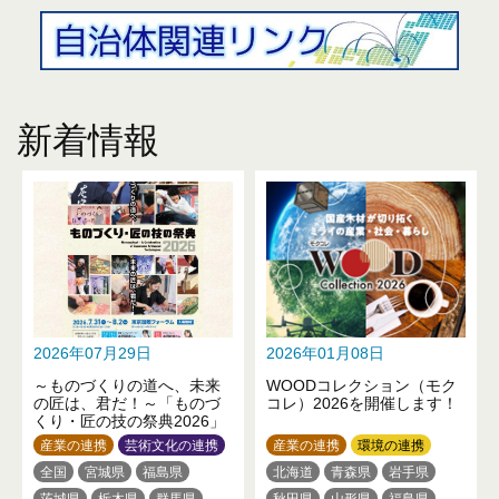
新着情報
2026年07月29日
2026年01月08日
～ものづくりの道へ、未来
WOODコレクション（モク
の匠は、君だ！～「ものづ
コレ）2026を開催します！
くり・匠の技の祭典2026」
産業の連携
芸術文化の連携
産業の連携
環境の連携
全国
宮城県
福島県
北海道
青森県
岩手県
茨城県
栃木県
群馬県
秋田県
山形県
福島県