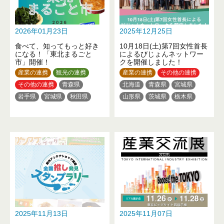
2026年01月23日
2025年12月25日
食べて、知ってもっと好き
10月18日(土)第7回女性首長
になる！「東北まるごと
によるびじょんネットワー
市」開催！
クを開催しました！
産業の連携
観光の連携
産業の連携
その他の連携
その他の連携
青森県
北海道
青森県
宮城県
岩手県
宮城県
秋田県
山形県
茨城県
栃木県
山形県
福島県
群馬県
埼玉県
千葉県
東京都
神奈川県
新潟県
福井県
長野県
岐阜県
愛知県
三重県
京都府
大阪府
兵庫県
和歌山県
鳥取県
岡山県
山口県
徳島県
高知県
福岡県
熊本県
大分県
沖縄県
2025年11月13日
2025年11月07日