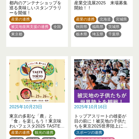
都内のアンテナショップを
産業交流展2025 来場募集
巡る美味しいスタンプラリ
開始！！
ーを開催！
産業の連携
産業の連携
北海道
宮城県
被災地復興支援の連携
全国
秋田県
福島県
茨城県
東京都
栃木県
埼玉県
千葉県
東京都
神奈川県
富山県
石川県
山梨県
三重県
大阪府
兵庫県
奈良県
香川県
長崎県
2025年10月23日
2025年10月16日
東京の多彩な「農」と
トップアスリートの雄姿が
「食」を楽しもう！東京味
目の前に！被災地の子供た
わいフェスタ2025 TASTE
ちを東京2025世界陸上に招
of TOKYO
待しました！
産業の連携
観光の連携
スポーツの連携