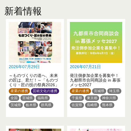
新着情報
2026年07月29日
2026年07月21日
～ものづくりの道へ、未来
発注側参加企業を募集中！
の匠は、君だ！～「ものづ
九都県市合同商談会 in 幕張
くり・匠の技の祭典2026」
メッセ2027
産業の連携
芸術文化の連携
産業の連携
宮城県
埼玉県
全国
宮城県
福島県
千葉県
東京都
神奈川県
茨城県
栃木県
群馬県
佐賀県
長崎県
熊本県
埼玉県
東京都
神奈川県
大分県
新潟県
山梨県
静岡県
三重県
滋賀県
大阪府