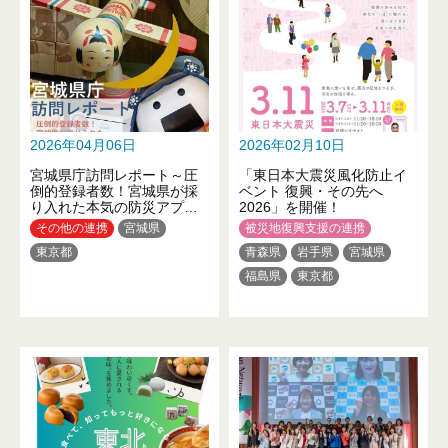
佐賀県
長崎県
熊本県
大分県
2026年04月06日
2026年02月10日
宮城県庁訪問レポート～圧
「東日本大震災風化防止イ
倒的登録者数！宮城県が採
ベント 復興・その先へ
り入れた本気の防災アプリ
2026」を開催！
とは？～
その他の連携
宮城県
被災地復興支援の連携
東京都
青森県
岩手県
宮城県
福島県
東京都