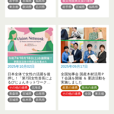
岩手県
宮城県
福島県
被災地復興支援の連携
東京都
新潟県
石川県
岩手県
宮城県
福島県
山梨県
東京都
石川県
2025年10月02日
2025年09月17日
日本全体で女性の活躍を後
全国知事会 国産木材活用Ｐ
押し！「第7回女性首長によ
Ｔ会議を開催 ＆ 要請活動を
るびじょんネットワーク」
実施しました
を開催します！
その他の連携
北海道
産業の連携
観光の連携
青森県
宮城県
山形県
その他の連携
全国
東京都
茨城県
栃木県
群馬県
埼玉県
千葉県
東京都
神奈川県
新潟県
福井県