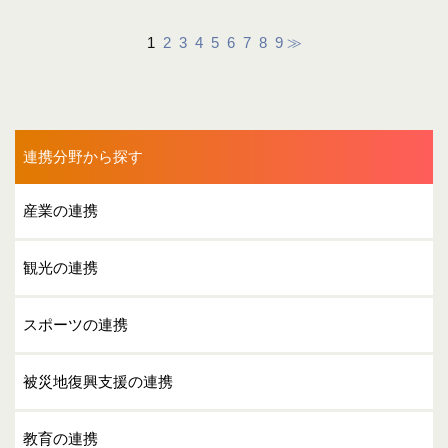
長野県
岐阜県
静岡県
愛知県
三重県
滋賀県
1
2
3
4
5
6
7
8
9
≫
京都府
大阪府
兵庫県
和歌山県
鳥取県
岡山県
山口県
徳島県
高知県
福岡県
熊本県
大分県
連携分野から探す
沖縄県
産業の連携
観光の連携
スポーツの連携
被災地復興支援の連携
教育の連携