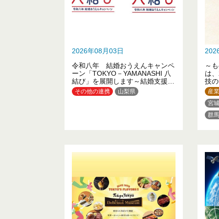
2026年08月03日
20
令和八年 結婚おうえんキャンペ
～も
ーン「TOKYO－YAMANASHI 八
は、
結び」を展開します～結婚支援に
技の
係る東京都と山梨県の連携強化～
その他の連携
山梨県
産
宮
群
神
静
佐