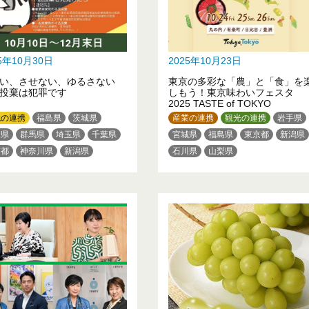
25年10月30日
2025年10月23日
ない、させない、ゆるさない
東京の多彩な「農」と「食」を
投棄は犯罪です
しもう！東京味わいフェスタ
2025 TASTE of TOKYO
境の連携
福島県
茨城県
産業の連携
観光の連携
岩手県
木県
群馬県
埼玉県
千葉県
宮城県
福島県
東京都
新潟県
京都
神奈川県
新潟県
石川県
山梨県
梨県
長野県
静岡県