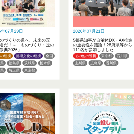
26年07月29日
2026年07月21日
のづくりの道へ、未来の匠
5都県知事が自治体DX・AX推進
君だ！～「ものづくり・匠の
の重要性を議論！28府県等から
祭典2026」
111名が参加しました
業の連携
芸術文化の連携
全国
その他の連携
東京都
石川県
城県
福島県
茨城県
栃木県
山梨県
広島県
香川県
馬県
埼玉県
東京都
奈川県
新潟県
山梨県
岡県
三重県
滋賀県
大阪府
賀県
長崎県
熊本県
大分県