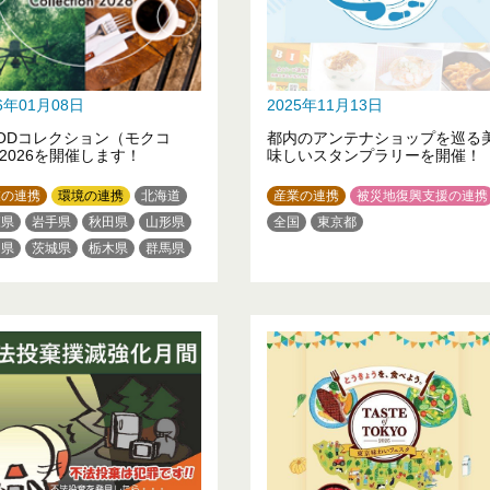
26年01月08日
2025年11月13日
ODコレクション（モクコ
都内のアンテナショップを巡る
2026を開催します！
味しいスタンプラリーを開催！
業の連携
環境の連携
北海道
産業の連携
被災地復興支援の連携
森県
岩手県
秋田県
山形県
全国
東京都
島県
茨城県
栃木県
群馬県
玉県
千葉県
東京都
奈川県
新潟県
富山県
川県
山梨県
長野県
岐阜県
知県
滋賀県
京都府
大阪府
庫県
奈良県
和歌山県
取県
岡山県
広島県
徳島県
川県
愛媛県
高知県
福岡県
本県
大分県
宮崎県
児島県
沖縄県