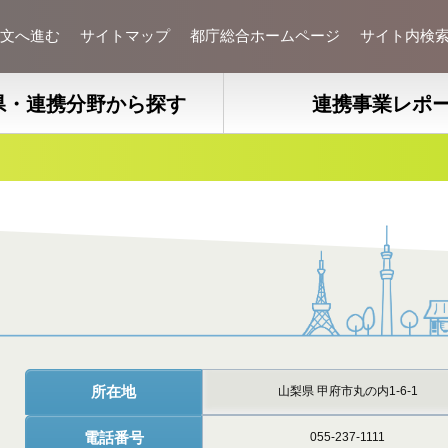
文へ進む
サイトマップ
都庁総合ホームページ
サイト内検
県・連携分野から探す
連携事業レポ
所在地
山梨県 甲府市丸の内1-6-1
電話番号
055-237-1111