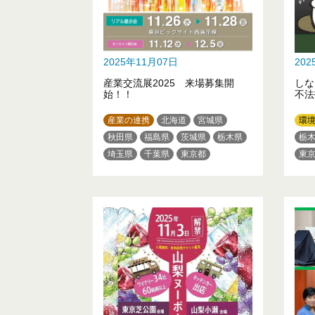
2025年11月07日
20
産業交流展2025 来場募集開
し
始！！
不法
産業の連携
北海道
宮城県
環
秋田県
福島県
茨城県
栃木県
栃
埼玉県
千葉県
東京都
東
神奈川県
富山県
石川県
山
山梨県
三重県
大阪府
兵庫県
奈良県
香川県
長崎県