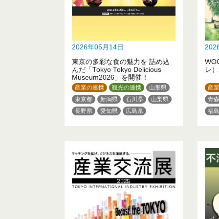
2026年05月14日
20
東京の多彩な食の魅力を 詰め込
WO
んだ「Tokyo Tokyo Delicious
レ）
Museum2026」を開催！
産業の連携
観光の連携
山形県
産
東京都
新潟県
石川県
山梨県
青
長野県
愛知県
広島県
福
埼
神
石
愛
兵
鳥
香
熊
鹿