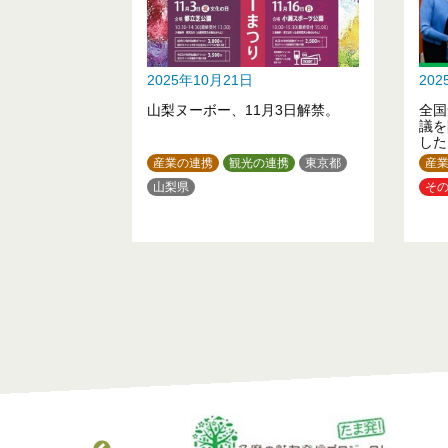
2025年10月21日
20
山梨ヌーボー、11月3日解禁。
全国
議を
した
産業の連携
観光の連携
東京都
産
山梨県
そ