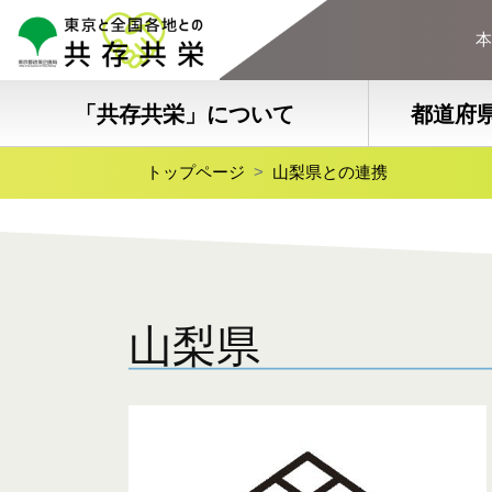
本
「共存共栄」について
都道府
トップページ
山梨県との連携
山梨県