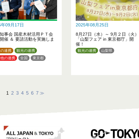
25年09月17日
2025年08月25日
知事会 国産木材活用ＰＴ会
8月27日（水）～ 9月２日（火）
開催 ＆ 要請活動を実施しま
「山梨フェア in 東京都庁」開
催！
業の連携
観光の連携
観光の連携
山梨県
の他の連携
全国
東京都
1
2
3
4
5
6
7
≫