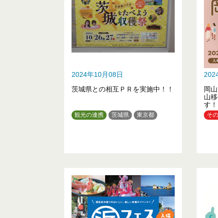
2024年10月08日
20
茨城県との相互ＰＲを実施中！！
岡山
山移
す！
観光の連携
茨城県
東京都
そ