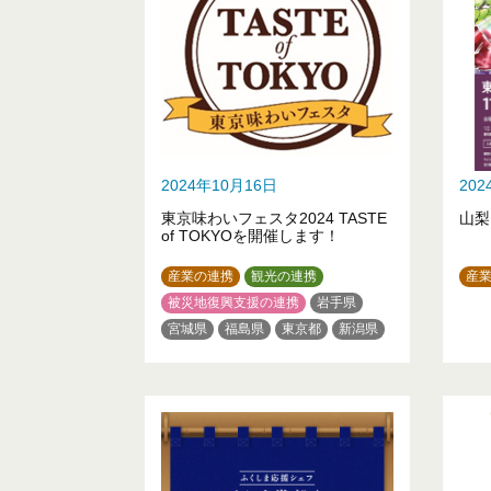
2024年10月16日
20
東京味わいフェスタ2024 TASTE
山梨
of TOKYOを開催します！
産業の連携
観光の連携
産
被災地復興支援の連携
岩手県
宮城県
福島県
東京都
新潟県
石川県
山梨県