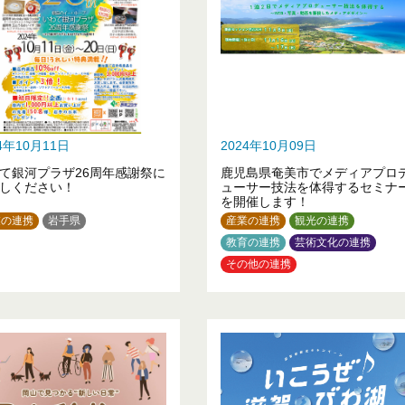
24年10月11日
2024年10月09日
て銀河プラザ26周年感謝祭に
鹿児島県奄美市でメディアプロ
しください！
ューサー技法を体得するセミナ
を開催します！
業の連携
岩手県
産業の連携
観光の連携
教育の連携
芸術文化の連携
その他の連携