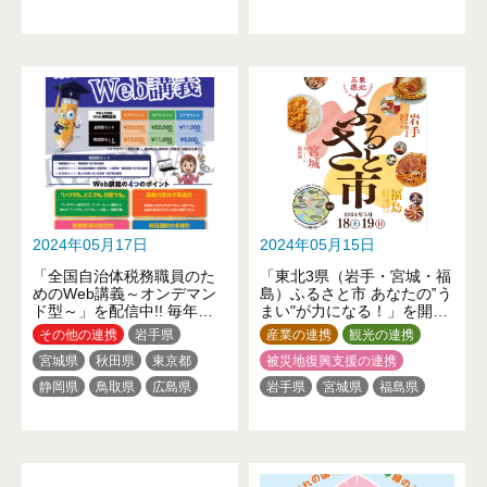
2024年05月17日
2024年05月15日
「全国自治体税務職員のた
「東北3県（岩手・宮城・福
めのWeb講義～オンデマン
島）ふるさと市 あなたの‟う
ド型～」を配信中!! 毎年好
まい"が力になる！」を開催
評の税務研修教材です。
します！
その他の連携
岩手県
産業の連携
観光の連携
宮城県
秋田県
東京都
被災地復興支援の連携
静岡県
鳥取県
広島県
岩手県
宮城県
福島県
山口県
徳島県
東京都
新潟県
富山県
石川県
福井県