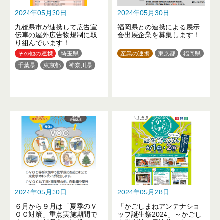
2024年05月30日
2024年05月30日
九都県市が連携して広告宣
福岡県との連携による展示
伝車の屋外広告物規制に取
会出展企業を募集します！
り組んでいます！
その他の連携
埼玉県
産業の連携
東京都
福岡県
千葉県
東京都
神奈川県
2024年05月30日
2024年05月28日
６月から９月は「夏季のＶ
「かごしまねアンテナショ
ＯＣ対策」重点実施期間で
ップ誕生祭2024」～かごし