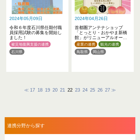
2024年05月09日
2024年04月26日
令和６年度石川県任期付職
首都圏アンテナショップ
員採用試験の募集を開始し
「とっとり・おかやま新橋
ました！
館」がリニューアルオープ
ンします！
被災地復興支援の連携
産業の連携
観光の連携
石川県
鳥取県
岡山県
≪
17
18
19
20
21
22
23
24
25
26
27
≫
連携分野から探す