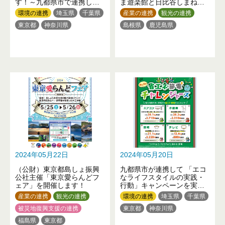
す！～九都県市で連携して
ま遊楽館と日比谷しまね館
光化学スモッグ等の改善に
が合同イベントを実施しま
環境の連携
埼玉県
千葉県
産業の連携
観光の連携
取り組みます～
す～
東京都
神奈川県
島根県
鹿児島県
2024年05月22日
2024年05月20日
（公財）東京都島しょ振興
九都県市が連携して 「エコ
公社主催「東京愛らんどフ
なライフスタイルの実践・
ェア」を開催します！
行動」キャンペーンを実施
しています！
産業の連携
観光の連携
環境の連携
埼玉県
千葉県
被災地復興支援の連携
東京都
神奈川県
福島県
東京都