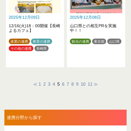
2025年12月09日
2025年12月08日
12/16(火)18：00開催【長崎
山口県との相互PRを実施
よるカフェ】
中！！
産業の連携
教育の連携
観光の連携
東京都
山口県
その他の連携
長崎県
≪
1
2
3
4
5
6
7
8
9
10
11
≫
連携分野から探す