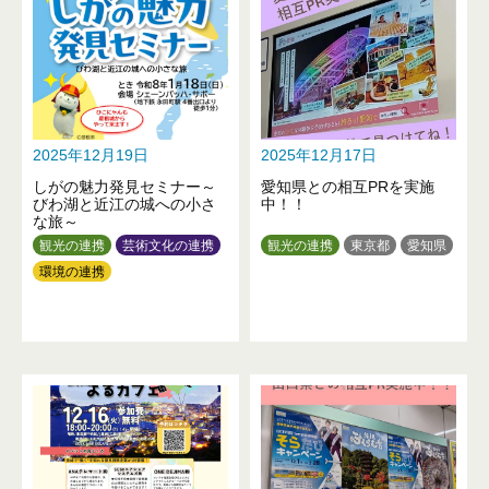
愛知県
三重県
京都府
大阪府
兵庫県
和歌山県
鳥取県
岡山県
山口県
徳島県
高知県
福岡県
熊本県
大分県
沖縄県
2025年12月19日
2025年12月17日
しがの魅力発見セミナー～
愛知県との相互PRを実施
びわ湖と近江の城への小さ
中！！
な旅～
観光の連携
芸術文化の連携
観光の連携
東京都
愛知県
環境の連携