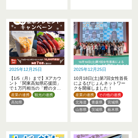
2025年12月25日
2025年12月25日
【1/5（月）まで】Xアカウ
10月18日(土)第7回女性首長
ント「関東高知県応援団」
によるびじょんネットワー
で１万円相当の「鰹のタタ
クを開催しました！
キ・仁井田米セット」が当
産業の連携
観光の連携
産業の連携
その他の連携
たるプレゼントキャンペー
高知県
北海道
青森県
宮城県
ン開催中！
山形県
茨城県
栃木県
群馬県
埼玉県
千葉県
東京都
神奈川県
新潟県
福井県
長野県
岐阜県