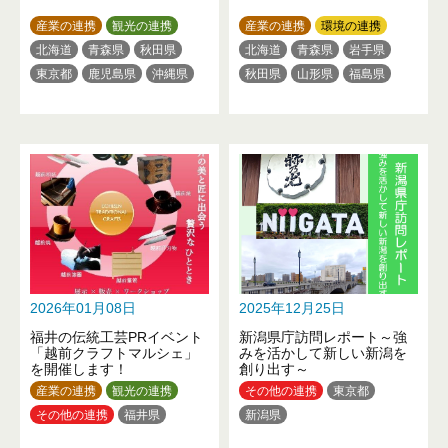
産業の連携
観光の連携
産業の連携
環境の連携
北海道
青森県
秋田県
北海道
青森県
岩手県
東京都
鹿児島県
沖縄県
秋田県
山形県
福島県
茨城県
栃木県
群馬県
埼玉県
千葉県
東京都
神奈川県
新潟県
富山県
石川県
山梨県
長野県
岐阜県
愛知県
滋賀県
京都府
大阪府
兵庫県
奈良県
和歌山県
鳥取県
岡山県
広島県
徳島県
香川県
愛媛県
高知県
2026年01月08日
2025年12月25日
福岡県
熊本県
大分県
福井の伝統工芸PRイベント
新潟県庁訪問レポート～強
宮崎県
鹿児島県
沖縄県
「越前クラフトマルシェ」
みを活かして新しい新潟を
を開催します！
創り出す～
産業の連携
観光の連携
その他の連携
東京都
その他の連携
福井県
新潟県