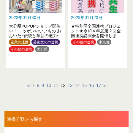
2023年01月30日
2023年01月23日
大分県POPUPショップ開催
★特別区全国連携プロジェ
中！ ニッポンのいいもの お
クト★令和４年度第２回全
おいた~伝統と革新の魅力~
国連携講演会を開催しま
す！
産業の連携
芸術文化の連携
その他の連携
東京都
その他の連携
大分県
≪
7
8
9
10
11
12
13
14
15
16
17
≫
連携分野から探す