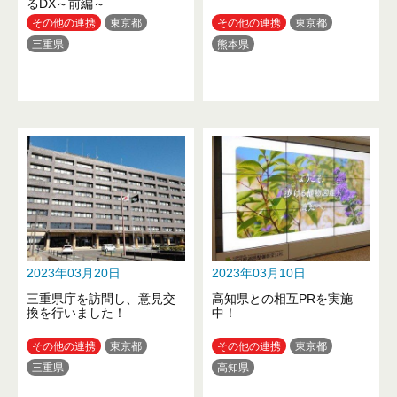
るDX～前編～
その他の連携
東京都
その他の連携
東京都
三重県
熊本県
2023年03月20日
2023年03月10日
三重県庁を訪問し、意見交
高知県との相互PRを実施
換を行いました！
中！
その他の連携
東京都
その他の連携
東京都
三重県
高知県