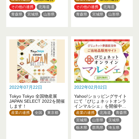
その他の連携
北海道
その他の連携
北海道
青森県
宮城県
山形県
青森県
宮城県
山形県
福島県
栃木県
群馬県
福島県
栃木県
群馬県
埼玉県
千葉県
東京都
埼玉県
千葉県
東京都
神奈川県
山梨県
長野県
神奈川県
山梨県
長野県
岐阜県
奈良県
和歌山県
岐阜県
奈良県
和歌山県
鳥取県
徳島県
高知県
鳥取県
徳島県
高知県
福岡県
福岡県
2022年07月22日
2022年02月02日
Tokyo Tokyo 全国物産展
Yahoo!ショッピングサイト
JAPAN SELECT 2022を開催
にて「びじょネットオンラ
します！
インマルシェ」を開催中で
す！
産業の連携
全国
東京都
産業の連携
北海道
青森県
宮城県
山形県
茨城県
栃木県
群馬県
埼玉県
千葉県
東京都
神奈川県