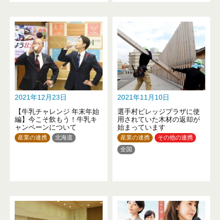
新潟県
福井県
長野県
静岡県
三重県
京都府
兵庫県
和歌山県
岡山県
山口県
徳島県
高知県
沖縄県
2021年12月23日
2021年11月10日
【牛乳チャレンジ 年末年始
選手村ビレッジプラザに使
編】今こそ飲もう！牛乳キ
用されていた木材の返却が
ャンペーンについて
始まっています
産業の連携
北海道
産業の連携
その他の連携
全国