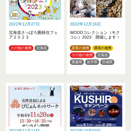
2022年12月27日
2022年12月16日
北海道さっぽろ圏移住フェ
WOODコレクション（モク
ア２０２３
コレ）2023 開催します！
その他の連携
北海道
産業の連携
環境の連携
その他の連携
北海道
青森県
岩手県
宮城県
秋田県
山形県
福島県
茨城県
栃木県
群馬県
埼玉県
千葉県
東京都
神奈川県
富山県
石川県
山梨県
長野県
岐阜県
愛知県
三重県
滋賀県
京都府
大阪府
奈良県
和歌山県
鳥取県
岡山県
広島県
山口県
徳島県
2022年11月14日
2022年10月03日