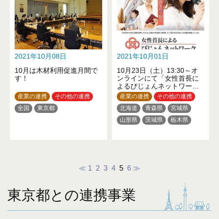
2021年10月08日
2021年10月01日
10月は木材利用促進月間で
10月23日（土）13:30～オ
す！
ンラインにて「女性首長に
よるびじょんネットワー
ク」を開催します！
産業の連携
その他の連携
産業の連携
その他の連携
全国
東京都
北海道
青森県
宮城県
山形県
茨城県
栃木県
群馬県
埼玉県
千葉県
東京都
新潟県
福井県
長野県
三重県
京都府
大阪府
兵庫県
和歌山県
≪
1
2
3
4
5
6
≫
岡山県
山口県
徳島県
高知県
福岡県
沖縄県
東京都との連携事業