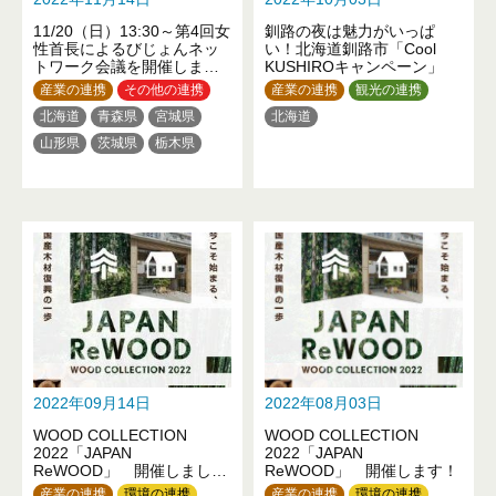
香川県
愛媛県
高知県
11/20（日）13:30～第4回女
釧路の夜は魅力がいっぱ
福岡県
佐賀県
熊本県
性首長によるびじょんネッ
い！北海道釧路市「Cool
大分県
鹿児島県
トワーク会議を開催しま
KUSHIROキャンペーン」
す！
産業の連携
その他の連携
産業の連携
観光の連携
北海道
青森県
宮城県
北海道
山形県
茨城県
栃木県
埼玉県
千葉県
東京都
神奈川県
新潟県
福井県
長野県
静岡県
三重県
京都府
大阪府
兵庫県
和歌山県
鳥取県
岡山県
山口県
徳島県
高知県
福岡県
2022年09月14日
2022年08月03日
WOOD COLLECTION
WOOD COLLECTION
2022「JAPAN
2022「JAPAN
ReWOOD」 開催しまし
ReWOOD」 開催します！
た！
産業の連携
環境の連携
産業の連携
環境の連携