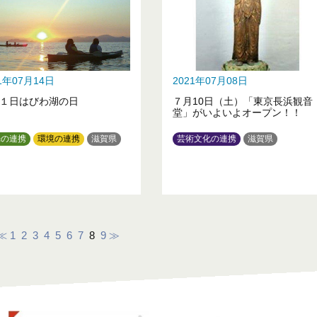
21年07月14日
2021年07月08日
１日はびわ湖の日
７月10日（土）「東京長浜観音
堂」がいよいよオープン！！
光の連携
環境の連携
滋賀県
芸術文化の連携
滋賀県
≪
1
2
3
4
5
6
7
8
9
≫