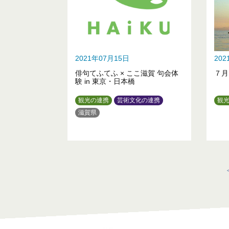
2021年07月15日
20
俳句てふてふ × ここ滋賀 句会体
７月
験 in 東京・日本橋
観光の連携
芸術文化の連携
観
滋賀県