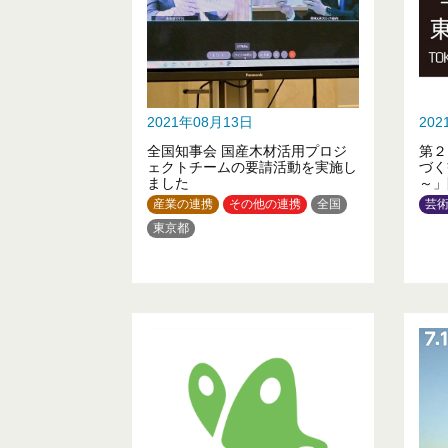
2021年08月13日
20
全国知事会 国産木材活用プロジ
第２
ェクトチームの要請活動を実施し
づく
ました
～」
産業の連携
その他の連携
全国
芸
東京都