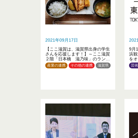
2021年09月17日
20
【ここ滋賀は、滋賀県出身の学生
9月
さんを応援します！】～ここ滋賀
浜観
２階「日本橋 滋乃味」のランチ
をオ
をワンコインで提供します～
産業の連携
その他の連携
滋賀県
芸