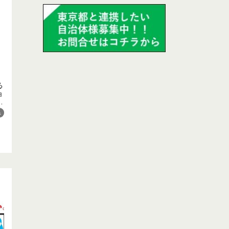
る
ョ
ー
供
県