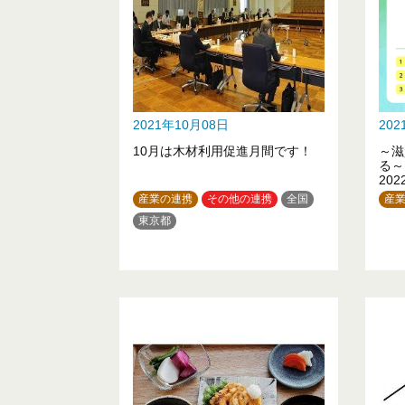
2021年10月08日
20
10月は木材利用促進月間です！
～滋
る～「
20
催し
産業の連携
その他の連携
全国
産
東京都