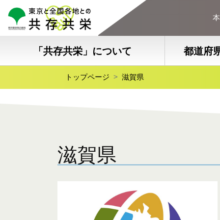
本
「共存共栄」について
都道府
トップページ
滋賀県
滋賀県