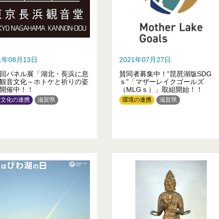
21年08月13日
2021年07月27日
回パネル展「湖北・長浜に息
賛同者募集中！"琵琶湖版SDG
観音文化～ホトケと祈りの姿
ｓ"「マザーレイクゴールズ
開催中！！
（MLGｓ）」取組開始！！
術文化の連携
滋賀県
環境の連携
滋賀県