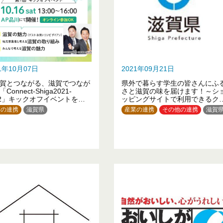
21年10月07日
2021年09月21日
賀とつながる、滋賀でつなが
県外で暮らす学生の皆さんにふ
Connect-Shiga2021-
さと滋賀の味を届けます！～シ
22」キックオフイベントを開
ッピングサイトで利用できるク
ます！
ポン（３，０００円分）をご提
業の連携
滋賀県
産業の連携
その他の連携
滋賀
～