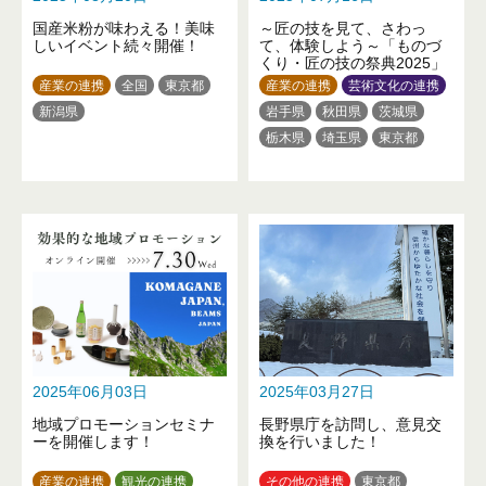
国産米粉が味わえる！美味
～匠の技を見て、さわっ
しいイベント続々開催！
て、体験しよう～「ものづ
くり・匠の技の祭典2025」
産業の連携
全国
東京都
産業の連携
芸術文化の連携
新潟県
岩手県
秋田県
茨城県
栃木県
埼玉県
東京都
神奈川県
石川県
山梨県
長野県
静岡県
三重県
滋賀県
京都府
大阪府
奈良県
香川県
佐賀県
長崎県
熊本県
2025年06月03日
2025年03月27日
地域プロモーションセミナ
長野県庁を訪問し、意見交
ーを開催します！
換を行いました！
産業の連携
観光の連携
その他の連携
東京都