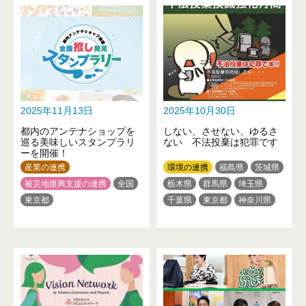
石川県
山梨県
長野県
愛知県
三重県
京都府
岐阜県
愛知県
滋賀県
大阪府
兵庫県
和歌山県
京都府
大阪府
兵庫県
鳥取県
岡山県
山口県
奈良県
和歌山県
鳥取県
徳島県
高知県
福岡県
岡山県
広島県
徳島県
熊本県
大分県
沖縄県
香川県
愛媛県
高知県
2025年11月13日
2025年10月30日
福岡県
熊本県
大分県
都内のアンテナショップを
しない、させない、ゆるさ
宮崎県
鹿児島県
沖縄県
巡る美味しいスタンプラリ
ない 不法投棄は犯罪です
ーを開催！
産業の連携
環境の連携
福島県
茨城県
被災地復興支援の連携
全国
栃木県
群馬県
埼玉県
東京都
千葉県
東京都
神奈川県
新潟県
山梨県
長野県
静岡県