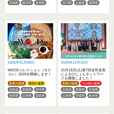
茨城県
栃木県
群馬県
石川県
山梨県
長野県
埼玉県
東京都
神奈川県
愛知県
広島県
新潟県
山梨県
静岡県
三重県
滋賀県
大阪府
佐賀県
長崎県
熊本県
大分県
2026年01月08日
2025年12月25日
WOODコレクション（モク
10月18日(土)第7回女性首長
コレ）2026を開催します！
によるびじょんネットワー
クを開催しました！
産業の連携
環境の連携
産業の連携
その他の連携
北海道
青森県
岩手県
北海道
青森県
宮城県
秋田県
山形県
福島県
山形県
茨城県
栃木県
茨城県
栃木県
群馬県
群馬県
埼玉県
千葉県
埼玉県
千葉県
東京都
東京都
神奈川県
新潟県
神奈川県
新潟県
富山県
福井県
長野県
岐阜県