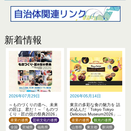
新着情報
2026年07月29日
2026年05月14日
～ものづくりの道へ、未来
東京の多彩な食の魅力を 詰
の匠は、君だ！～「ものづ
め込んだ「Tokyo Tokyo
くり・匠の技の祭典2026」
Delicious Museum2026」を
開催！
産業の連携
芸術文化の連携
産業の連携
観光の連携
全国
宮城県
福島県
山形県
東京都
新潟県