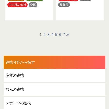
その他の連携
全国
長野県
1
2
3
4
5
6
7
≫
連携分野から探す
産業の連携
観光の連携
スポーツの連携