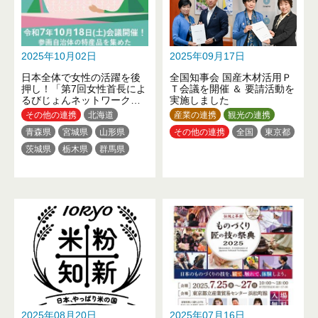
2025年10月02日
2025年09月17日
日本全体で女性の活躍を後
全国知事会 国産木材活用Ｐ
押し！「第7回女性首長によ
Ｔ会議を開催 ＆ 要請活動を
るびじょんネットワーク」
実施しました
を開催します！
その他の連携
北海道
産業の連携
観光の連携
青森県
宮城県
山形県
その他の連携
全国
東京都
茨城県
栃木県
群馬県
埼玉県
千葉県
東京都
神奈川県
新潟県
福井県
長野県
岐阜県
静岡県
愛知県
三重県
滋賀県
京都府
大阪府
兵庫県
和歌山県
鳥取県
岡山県
山口県
徳島県
高知県
福岡県
熊本県
大分県
沖縄県
2025年08月20日
2025年07月16日