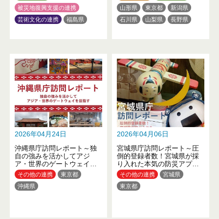
被災地復興支援の連携
山形県
東京都
新潟県
芸術文化の連携
福島県
石川県
山梨県
長野県
東京都
愛知県
広島県
2026年04月24日
2026年04月06日
沖縄県庁訪問レポート～独
宮城県庁訪問レポート～圧
自の強みを活かしてアジ
倒的登録者数！宮城県が採
ア・世界のゲートウェイを
り入れた本気の防災アプリ
目指す～
とは？～
その他の連携
東京都
その他の連携
宮城県
沖縄県
東京都