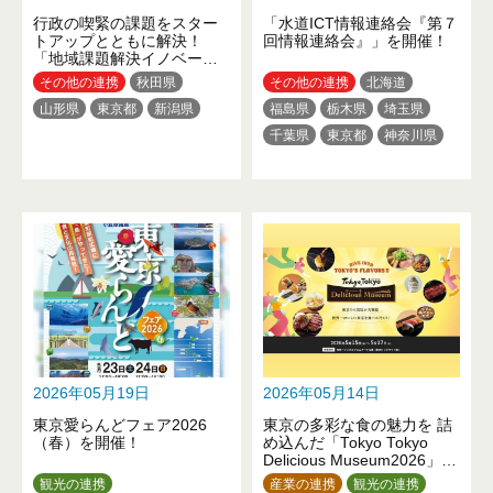
行政の喫緊の課題をスター
「水道ICT情報連絡会『第７
トアップとともに解決！
回情報連絡会』」を開催！
「地域課題解決イノベーシ
ョン創出イベント」を開催
その他の連携
秋田県
その他の連携
北海道
しました
山形県
東京都
新潟県
福島県
栃木県
埼玉県
千葉県
東京都
神奈川県
新潟県
静岡県
愛知県
京都府
大阪府
兵庫県
広島県
愛媛県
福岡県
熊本県
2026年05月19日
2026年05月14日
東京愛らんどフェア2026
東京の多彩な食の魅力を 詰
（春）を開催！
め込んだ「Tokyo Tokyo
Delicious Museum2026」を
開催！
観光の連携
産業の連携
観光の連携