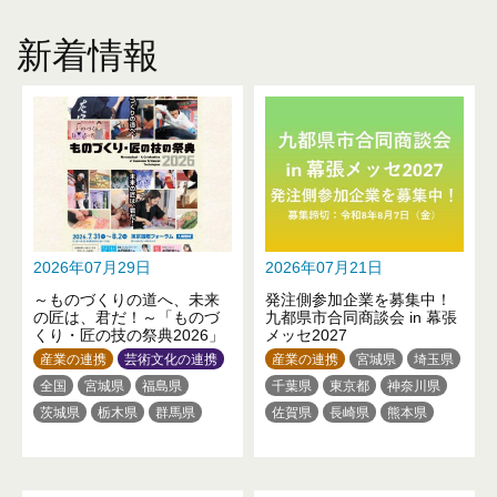
新着情報
2026年07月29日
2026年07月21日
～ものづくりの道へ、未来
発注側参加企業を募集中！
の匠は、君だ！～「ものづ
九都県市合同商談会 in 幕張
くり・匠の技の祭典2026」
メッセ2027
産業の連携
芸術文化の連携
産業の連携
宮城県
埼玉県
全国
宮城県
福島県
千葉県
東京都
神奈川県
茨城県
栃木県
群馬県
佐賀県
長崎県
熊本県
埼玉県
東京都
神奈川県
大分県
新潟県
山梨県
静岡県
三重県
滋賀県
大阪府