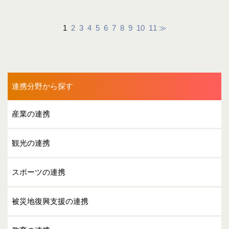
1
2
3
4
5
6
7
8
9
10
11
≫
連携分野から探す
産業の連携
観光の連携
スポーツの連携
被災地復興支援の連携