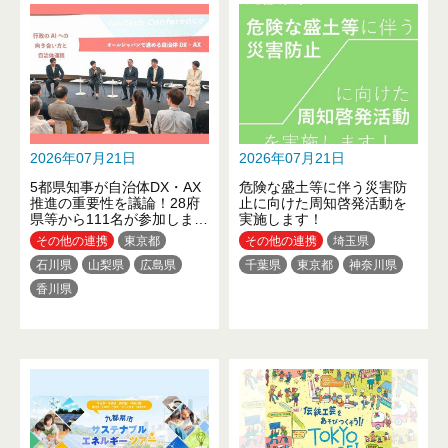
佐賀県
長崎県
熊本県
大分県
2026年07月21日
2026年07月21日
5都県知事が自治体DX・AX
危険な盛土等に伴う災害防
推進の重要性を議論！28府
止に向けた周知啓発活動を
県等から111名が参加しまし
実施します！
た
その他の連携
東京都
その他の連携
埼玉県
石川県
山梨県
広島県
千葉県
東京都
神奈川県
香川県