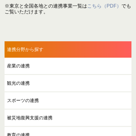
香川県
愛媛県
高知県
※東京と全国各地との連携事業一覧は
こちら（PDF）
でも
福岡県
熊本県
大分県
ご覧いただけます。
宮崎県
鹿児島県
沖縄県
連携分野から探す
産業の連携
観光の連携
スポーツの連携
被災地復興支援の連携
教育の連携