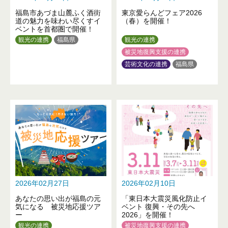
福島市あづま山麓ふく酒街
東京愛らんどフェア2026
道の魅力を味わい尽くすイ
（春）を開催！
ベントを首都圏で開催！
観光の連携
福島県
観光の連携
被災地復興支援の連携
芸術文化の連携
福島県
東京都
2026年02月27日
2026年02月10日
あなたの思い出が福島の元
「東日本大震災風化防止イ
気になる 被災地応援ツア
ベント 復興・その先へ
ー
2026」を開催！
観光の連携
被災地復興支援の連携