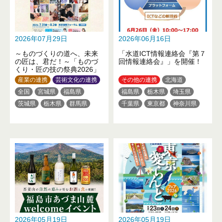
2026年07月29日
2026年06月16日
～ものづくりの道へ、未来
「水道ICT情報連絡会『第７
の匠は、君だ！～「ものづ
回情報連絡会』」を開催！
くり・匠の技の祭典2026」
産業の連携
芸術文化の連携
その他の連携
北海道
全国
宮城県
福島県
福島県
栃木県
埼玉県
茨城県
栃木県
群馬県
千葉県
東京都
神奈川県
埼玉県
東京都
神奈川県
新潟県
静岡県
愛知県
新潟県
山梨県
静岡県
京都府
大阪府
兵庫県
三重県
滋賀県
大阪府
広島県
愛媛県
福岡県
佐賀県
長崎県
熊本県
熊本県
大分県
2026年05月19日
2026年05月19日