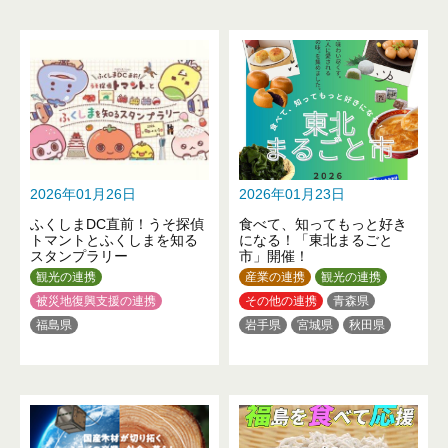
2026年01月26日
2026年01月23日
ふくしまDC直前！うそ探偵
食べて、知ってもっと好き
トマントとふくしまを知る
になる！「東北まるごと
スタンプラリー
市」開催！
観光の連携
産業の連携
観光の連携
被災地復興支援の連携
その他の連携
青森県
福島県
岩手県
宮城県
秋田県
山形県
福島県