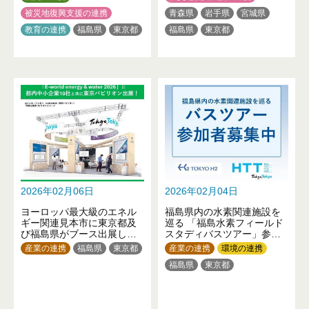
被災地復興支援の連携
青森県
岩手県
宮城県
教育の連携
福島県
東京都
福島県
東京都
2026年02月06日
2026年02月04日
ヨーロッパ最大級のエネル
福島県内の水素関連施設を
ギー関連見本市に東京都及
巡る 「福島水素フィールド
び福島県がブース出展しま
スタディバスツアー」参加
す！
者募集！
産業の連携
福島県
東京都
産業の連携
環境の連携
福島県
東京都