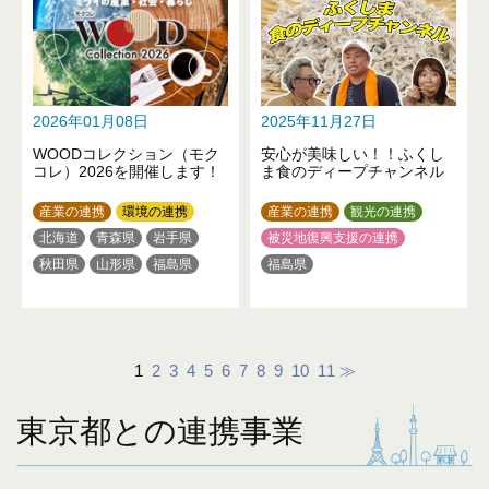
2026年01月08日
2025年11月27日
WOODコレクション（モク
安心が美味しい！！ふくし
コレ）2026を開催します！
ま食のディープチャンネル
産業の連携
環境の連携
産業の連携
観光の連携
北海道
青森県
岩手県
被災地復興支援の連携
秋田県
山形県
福島県
福島県
茨城県
栃木県
群馬県
埼玉県
千葉県
東京都
神奈川県
新潟県
富山県
石川県
山梨県
長野県
1
2
3
4
5
6
7
8
9
10
11
≫
岐阜県
愛知県
滋賀県
京都府
大阪府
兵庫県
東京都との連携事業
奈良県
和歌山県
鳥取県
岡山県
広島県
徳島県