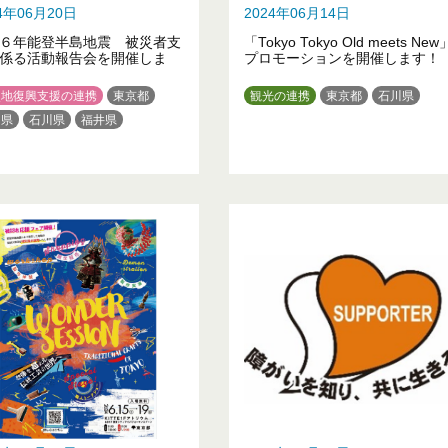
24年06月20日
2024年06月14日
６年能登半島地震 被災者支
「Tokyo Tokyo Old meets New
係る活動報告会を開催しま
プロモーションを開催します！
災地復興支援の連携
東京都
観光の連携
東京都
石川県
山県
石川県
福井県