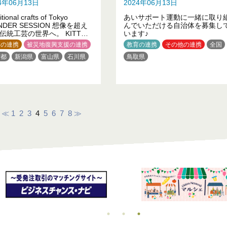
24年06月13日
2024年06月13日
itional crafts of Tokyo
あいサポート運動に一緒に取り
NDER SESSION 想像を超え
んでいただける自治体を募集し
伝統工芸の世界へ。 KITTEで
います♪
限定ショールームを開設しま
業の連携
被災地復興支援の連携
教育の連携
その他の連携
全国
京都
新潟県
富山県
石川県
鳥取県
≪
1
2
3
4
5
6
7
8
≫