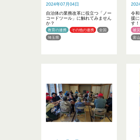
2024年07月04日
20
自治体の業務改革に役立つ「ノー
令和
コードツール」に触れてみません
援に
か？
す！
教育の連携
その他の連携
全国
被
埼玉県
富