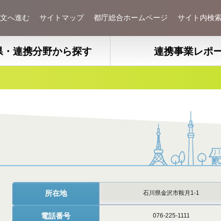
文へ進む
サイトマップ
都庁総合ホームページ
サイト内検
県・連携分野から探す
連携事業レポ
所在地
石川県金沢市鞍月1-1
電話番号
076-225-1111