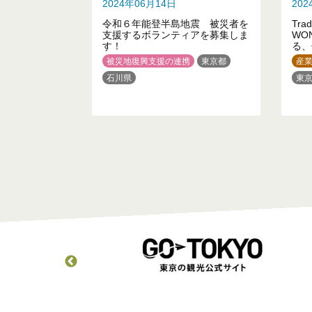
2024年06月14日
20
令和６年能登半島地震 被災者を
Trad
支援するボランティアを募集しま
WO
す！
る、
期間
被災地復興支援の連携
東京都
産
す！
石川県
東