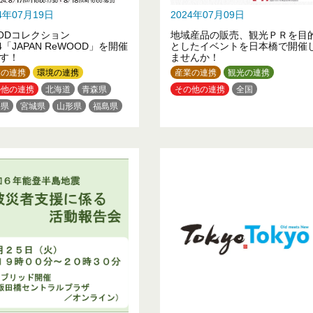
24年07月19日
2024年07月09日
ODコレクション
地域産品の販売、観光ＰＲを目
24「JAPAN ReWOOD」を開催
としたイベントを日本橋で開催
す！
ませんか！
業の連携
環境の連携
産業の連携
観光の連携
の他の連携
北海道
青森県
その他の連携
全国
手県
宮城県
山形県
福島県
木県
群馬県
埼玉県
千葉県
京都
神奈川県
石川県
梨県
長野県
岐阜県
愛知県
賀県
兵庫県
奈良県
歌山県
鳥取県
岡山県
島県
高知県
福岡県
宮崎県
縄県