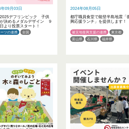
24年09月03日
2024年08月05日
2025デフリンピック 子供
都庁職員食堂で能登半島地震「
が決めるメダルデザイン ９
興応援ランチ」を提供します！
日より投票スタート！
ポーツの連携
全国
被災地復興支援の連携
東京都
富山県
石川県
福井県