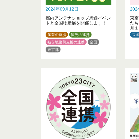
2024年09月12日
20
都内アンテナショップ周遊イベン
東京
トと全国物産展を開催します！
たち
月１
産業の連携
観光の連携
ス
被災地復興支援の連携
全国
東京都