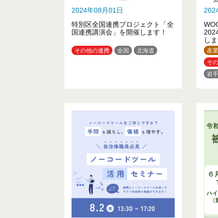
2024年08月01日
20
特別区全国連携プロジェクト「全
WO
国連携講演会」を開催します！
20
しま
その他の連携
全国
北海道
産
そ
岩
栃
東
山
滋
和
広
沖