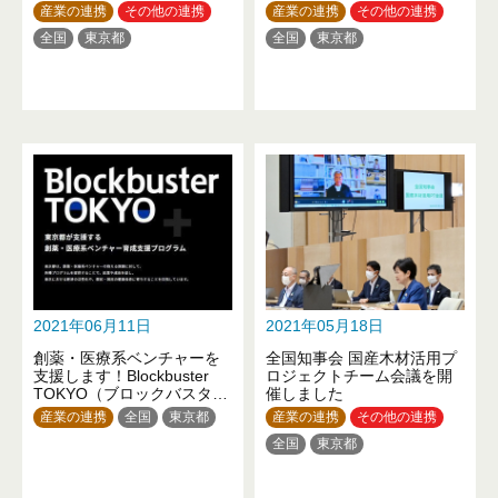
産業の連携
その他の連携
産業の連携
その他の連携
全国
東京都
全国
東京都
2021年06月11日
2021年05月18日
創薬・医療系ベンチャーを
全国知事会 国産木材活用プ
支援します！Blockbuster
ロジェクトチーム会議を開
TOKYO（ブロックバスター
催しました
トーキョー）
産業の連携
全国
東京都
産業の連携
その他の連携
全国
東京都