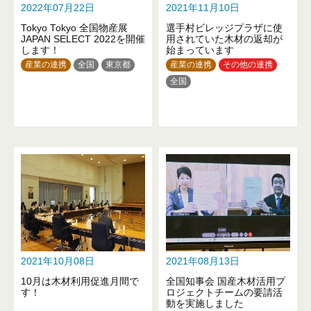
2022年07月22日
2021年11月10日
香川県
愛媛県
高知県
Tokyo Tokyo 全国物産展
選手村ビレッジプラザに使
福岡県
佐賀県
熊本県
JAPAN SELECT 2022を開催
用されていた木材の返却が
大分県
鹿児島県
します！
始まっています
産業の連携
全国
東京都
産業の連携
その他の連携
全国
2021年10月08日
2021年08月13日
10月は木材利用促進月間で
全国知事会 国産木材活用プ
す！
ロジェクトチームの要請活
動を実施しました