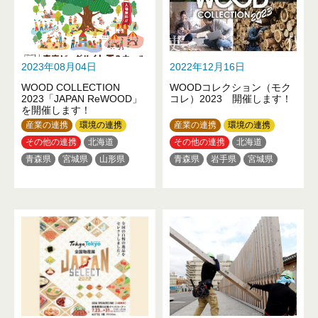
2023年08月04日
2022年12月16日
WOOD COLLECTION
WOODコレクション（モク
2023「JAPAN ReWOOD」
コレ）2023 開催します！
を開催します！
産業の連携
環境の連携
産業の連携
環境の連携
その他の連携
北海道
その他の連携
北海道
青森県
宮城県
山形県
青森県
岩手県
宮城県
栃木県
群馬県
埼玉県
秋田県
山形県
福島県
千葉県
東京都
神奈川県
茨城県
栃木県
群馬県
石川県
山梨県
長野県
埼玉県
千葉県
東京都
岐阜県
滋賀県
兵庫県
神奈川県
富山県
石川県
奈良県
和歌山県
鳥取県
山梨県
長野県
岐阜県
岡山県
広島県
徳島県
愛知県
三重県
滋賀県
愛媛県
高知県
福岡県
京都府
大阪府
奈良県
佐賀県
和歌山県
鳥取県
岡山県
広島県
山口県
徳島県