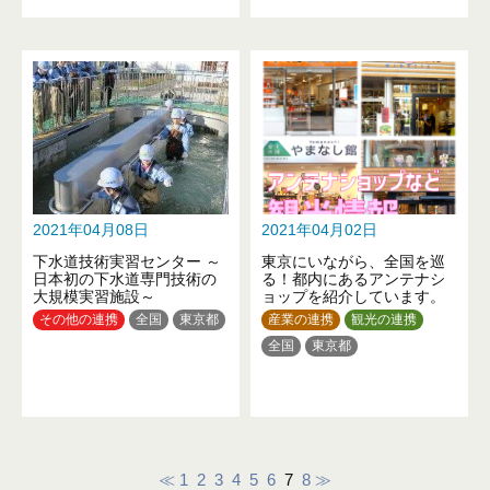
2021年04月08日
2021年04月02日
下水道技術実習センター ～
東京にいながら、全国を巡
日本初の下水道専門技術の
る！都内にあるアンテナシ
大規模実習施設～
ョップを紹介しています。
その他の連携
全国
東京都
産業の連携
観光の連携
全国
東京都
≪
1
2
3
4
5
6
7
8
≫