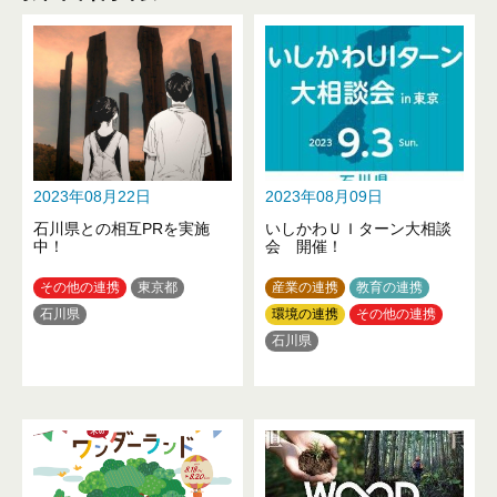
2023年08月22日
2023年08月09日
石川県との相互PRを実施
いしかわＵＩターン大相談
中！
会 開催！
その他の連携
東京都
産業の連携
教育の連携
石川県
環境の連携
その他の連携
石川県