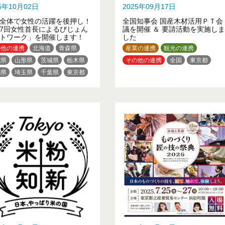
25年10月02日
2025年09月17日
全体で女性の活躍を後押し！
全国知事会 国産木材活用ＰＴ会
7回女性首長によるびじょん
議を開催 ＆ 要請活動を実施しま
トワーク」を開催します！
した
の他の連携
北海道
青森県
産業の連携
観光の連携
城県
山形県
茨城県
栃木県
その他の連携
全国
東京都
馬県
埼玉県
千葉県
東京都
奈川県
新潟県
福井県
野県
岐阜県
静岡県
愛知県
重県
滋賀県
京都府
大阪府
庫県
和歌山県
鳥取県
山県
山口県
徳島県
高知県
岡県
熊本県
大分県
沖縄県