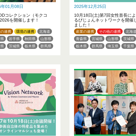
26年01月08日
2025年12月25日
ODコレクション（モクコ
10月18日(土)第7回女性首長によ
2026を開催します！
るびじょんネットワークを開催
ました！
業の連携
環境の連携
北海道
産業の連携
その他の連携
北海
森県
岩手県
秋田県
山形県
青森県
宮城県
山形県
茨城県
島県
茨城県
栃木県
群馬県
栃木県
群馬県
埼玉県
千葉県
玉県
千葉県
東京都
東京都
神奈川県
新潟県
奈川県
新潟県
富山県
福井県
長野県
岐阜県
愛知県
川県
山梨県
長野県
岐阜県
三重県
京都府
大阪府
兵庫県
知県
滋賀県
京都府
大阪府
和歌山県
鳥取県
岡山県
庫県
奈良県
和歌山県
山口県
徳島県
高知県
福岡県
取県
岡山県
広島県
徳島県
熊本県
大分県
沖縄県
川県
愛媛県
高知県
福岡県
本県
大分県
宮崎県
児島県
沖縄県