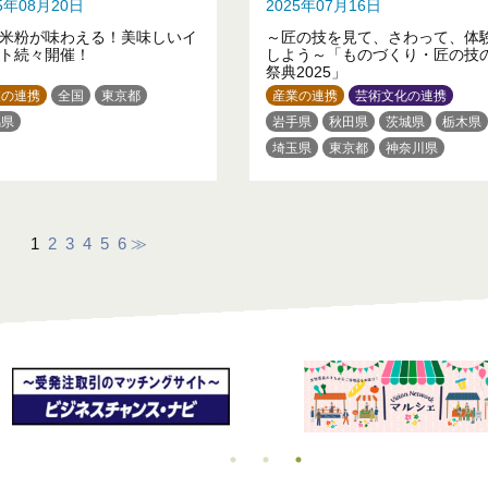
25年08月20日
2025年07月16日
米粉が味わえる！美味しいイ
～匠の技を見て、さわって、体
ト続々開催！
しよう～「ものづくり・匠の技
祭典2025」
業の連携
全国
東京都
産業の連携
芸術文化の連携
潟県
岩手県
秋田県
茨城県
栃木県
埼玉県
東京都
神奈川県
石川県
山梨県
長野県
静岡県
三重県
滋賀県
京都府
大阪府
奈良県
香川県
佐賀県
長崎県
1
2
3
4
5
6
≫
熊本県