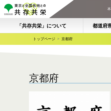
本
「共存共栄」について
都道府
トップページ
京都府
京都府