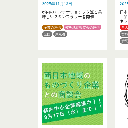
2025年11月13日
20
都内のアンテナショップを巡る美
日本
味しいスタンプラリーを開催！
「第
ネッ
産業の連携
被災地復興支援の連携
そ
全国
東京都
宮
群
神
長
三
兵
岡
福