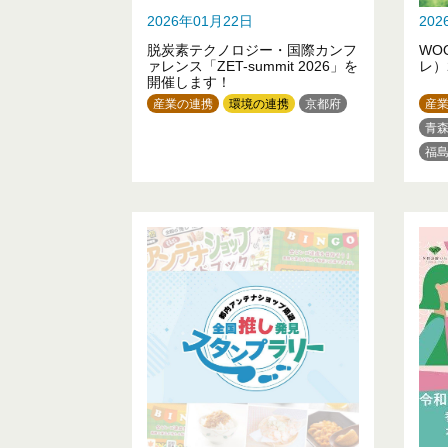
2026年01月22日
20
脱炭素テクノロジー・国際カンフ
WO
ァレンス「ZET-summit 2026」を
レ）
開催します！
産業の連携
環境の連携
京都府
産
青
福
埼
神
石
愛
兵
鳥
香
熊
鹿