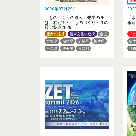
2026年07月29日
20
～ものづくりの道へ、未来の匠
「水
は、君だ！～「ものづくり・匠の
報連
技の祭典2026」
産業の連携
芸術文化の連携
全国
そ
宮城県
福島県
茨城県
栃木県
栃
群馬県
埼玉県
東京都
神
神奈川県
新潟県
山梨県
愛
静岡県
三重県
滋賀県
大阪府
広
佐賀県
長崎県
熊本県
大分県