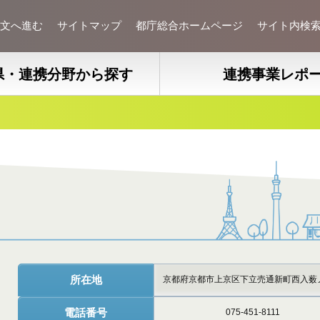
文へ進む
サイトマップ
都庁総合ホームページ
サイト内検
県・連携分野から探す
連携事業レポ
所在地
京都府京都市上京区下立売通新町西入薮
電話番号
075-451-8111