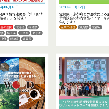
26年06月16日
2026年06月12日
道ICT情報連絡会『第７回情
滋賀県・京都府との連携による
絡会』」を開催！
示商談会の都内食品バイヤーを
集します！
の他の連携
北海道
福島県
産業の連携
滋賀県
京都府
木県
埼玉県
千葉県
東京都
奈川県
新潟県
静岡県
知県
京都府
大阪府
兵庫県
島県
愛媛県
福岡県
熊本県