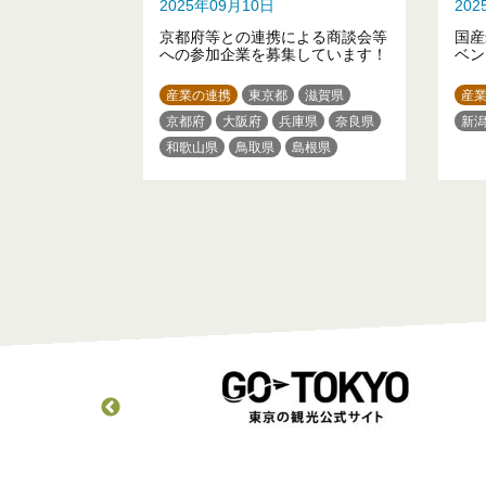
2025年09月10日
20
京都府等との連携による商談会等
国産
への参加企業を募集しています！
ベン
産業の連携
東京都
滋賀県
産
京都府
大阪府
兵庫県
奈良県
新
和歌山県
鳥取県
島根県
広島県
徳島県
香川県
愛媛県
高知県