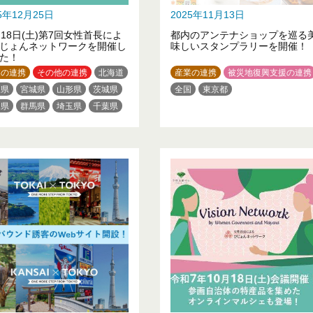
25年12月25日
2025年11月13日
月18日(土)第7回女性首長によ
都内のアンテナショップを巡る
じょんネットワークを開催し
味しいスタンプラリーを開催！
た！
業の連携
その他の連携
北海道
産業の連携
被災地復興支援の連携
森県
宮城県
山形県
茨城県
全国
東京都
木県
群馬県
埼玉県
千葉県
京都
神奈川県
新潟県
井県
長野県
岐阜県
愛知県
重県
京都府
大阪府
兵庫県
歌山県
鳥取県
岡山県
口県
徳島県
高知県
福岡県
本県
大分県
沖縄県