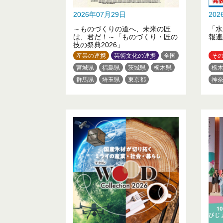
2026年07月29日
20
～ものづくりの道へ、未来の匠
「水
は、君だ！～「ものづくり・匠の
報連
技の祭典2026」
産業の連携
芸術文化の連携
全国
そ
宮城県
福島県
茨城県
栃木県
栃
群馬県
埼玉県
東京都
神
神奈川県
新潟県
山梨県
愛
静岡県
三重県
滋賀県
大阪府
広
佐賀県
長崎県
熊本県
大分県