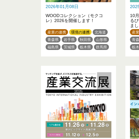
2026年01月08日
20
WOODコレクション（モクコ
10
レ）2026を開催します！
るび
まし
産業の連携
環境の連携
北海道
産
青森県
岩手県
秋田県
山形県
青
福島県
茨城県
栃木県
群馬県
栃
埼玉県
千葉県
東京都
東
神奈川県
新潟県
富山県
福
石川県
山梨県
長野県
岐阜県
三
愛知県
滋賀県
京都府
大阪府
和
兵庫県
奈良県
和歌山県
山
鳥取県
岡山県
広島県
徳島県
熊
香川県
愛媛県
高知県
福岡県
熊本県
大分県
宮崎県
鹿児島県
沖縄県