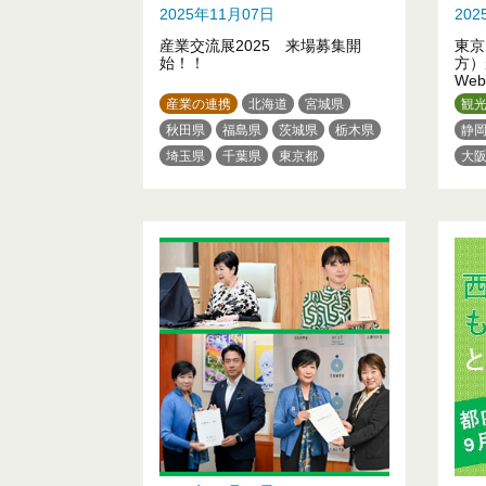
2025年11月07日
20
産業交流展2025 来場募集開
東京
始！！
方）
We
産業の連携
北海道
宮城県
観
秋田県
福島県
茨城県
栃木県
静
埼玉県
千葉県
東京都
大
神奈川県
富山県
石川県
山梨県
三重県
大阪府
兵庫県
奈良県
香川県
長崎県