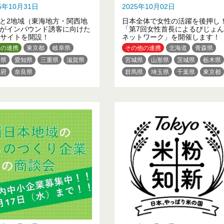
25年10月31日
2025年10月02日
と2地域（東海地方・関西地
日本全体で女性の活躍を後押し
がインバウンド誘客に向けた
「第7回女性首長によるびじょん
bサイトを開設！
ネットワーク」を開催します！
光の連携
東京都
岐阜県
その他の連携
北海道
青森県
岡県
愛知県
三重県
滋賀県
宮城県
山形県
茨城県
栃木県
阪府
奈良県
群馬県
埼玉県
千葉県
東京都
神奈川県
新潟県
福井県
長野県
岐阜県
静岡県
愛知県
三重県
滋賀県
京都府
大阪府
兵庫県
和歌山県
鳥取県
岡山県
山口県
徳島県
高知県
福岡県
熊本県
大分県
沖縄県