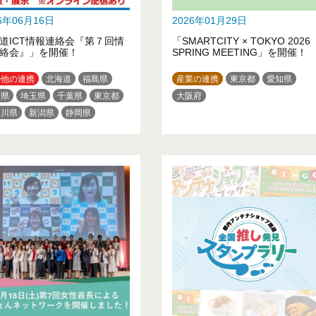
26年06月16日
2026年01月29日
道ICT情報連絡会『第７回情
「SMARTCITY × TOKYO 2026
絡会』」を開催！
SPRING MEETING」を開催！
の他の連携
北海道
福島県
産業の連携
東京都
愛知県
木県
埼玉県
千葉県
東京都
大阪府
奈川県
新潟県
静岡県
知県
京都府
大阪府
兵庫県
島県
愛媛県
福岡県
熊本県