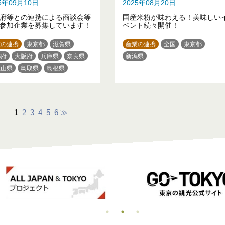
25年09月10日
2025年08月20日
府等との連携による商談会等
国産米粉が味わえる！美味しい
参加企業を募集しています！
ベント続々開催！
業の連携
東京都
滋賀県
産業の連携
全国
東京都
都府
大阪府
兵庫県
奈良県
新潟県
歌山県
鳥取県
島根県
島県
徳島県
香川県
愛媛県
知県
1
2
3
4
5
6
≫