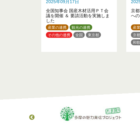
2025年09月17日
20
全国知事会 国産木材活用ＰＴ会
京都
議を開催 ＆ 要請活動を実施しま
への
した
産業の連携
観光の連携
産
その他の連携
全国
東京都
京
和
広
高