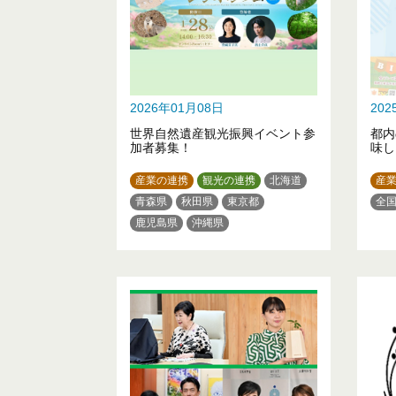
2026年01月08日
20
世界自然遺産観光振興イベント参
都内
加者募集！
味し
産業の連携
観光の連携
北海道
産
青森県
秋田県
東京都
全
鹿児島県
沖縄県