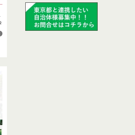
首
会
道