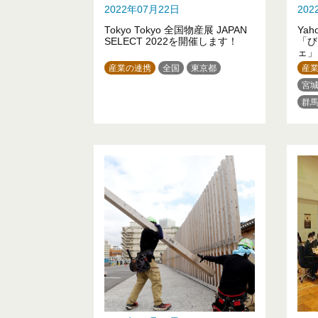
2022年07月22日
20
Tokyo Tokyo 全国物産展 JAPAN
Ya
SELECT 2022を開催します！
「び
ェ」
産業の連携
全国
東京都
産
宮
群
神
長
兵
山