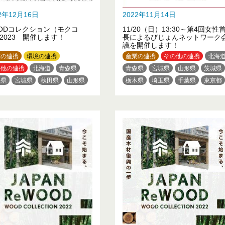
22年12月16日
2022年11月14日
ODコレクション（モクコ
11/20（日）13:30～第4回女性
2023 開催します！
長によるびじょんネットワーク
議を開催します！
業の連携
環境の連携
産業の連携
その他の連携
北海
の他の連携
北海道
青森県
青森県
宮城県
山形県
茨城県
手県
宮城県
秋田県
山形県
栃木県
埼玉県
千葉県
東京都
島県
茨城県
栃木県
群馬県
神奈川県
新潟県
福井県
玉県
千葉県
東京都
長野県
静岡県
三重県
京都府
奈川県
富山県
石川県
大阪府
兵庫県
和歌山県
梨県
長野県
岐阜県
愛知県
鳥取県
岡山県
山口県
徳島県
重県
滋賀県
京都府
大阪府
高知県
福岡県
良県
和歌山県
鳥取県
山県
広島県
山口県
徳島県
川県
愛媛県
高知県
福岡県
賀県
熊本県
大分県
児島県