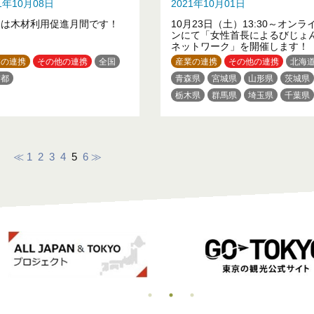
21年10月08日
2021年10月01日
月は木材利用促進月間です！
10月23日（土）13:30～オンラ
ンにて「女性首長によるびじょ
ネットワーク」を開催します！
業の連携
その他の連携
全国
産業の連携
その他の連携
北海
京都
青森県
宮城県
山形県
茨城県
栃木県
群馬県
埼玉県
千葉県
東京都
新潟県
福井県
長野県
三重県
京都府
大阪府
兵庫県
和歌山県
岡山県
山口県
≪
1
2
3
4
5
6
≫
徳島県
高知県
福岡県
沖縄県