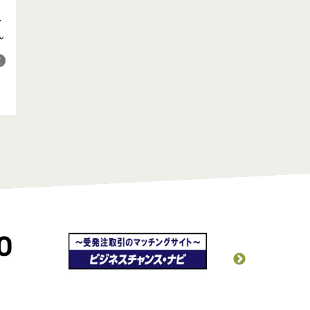
イ
ん
道