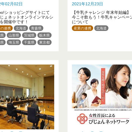
22年02月02日
2021年12月23日
hoo!ショッピングサイトにて
【牛乳チャレンジ 年末年始編】
じょネットオンラインマルシ
今こそ飲もう！牛乳キャンペー
を開催中です！
について
業の連携
北海道
青森県
産業の連携
北海道
城県
山形県
茨城県
栃木県
馬県
埼玉県
千葉県
東京都
奈川県
新潟県
福井県
野県
静岡県
三重県
京都府
庫県
和歌山県
岡山県
口県
徳島県
高知県
沖縄県