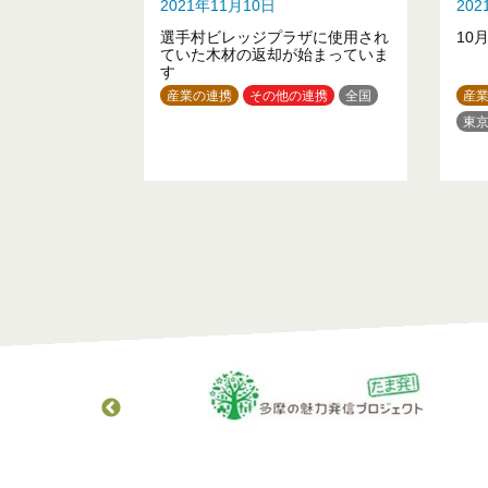
2021年11月10日
20
選手村ビレッジプラザに使用され
10
ていた木材の返却が始まっていま
す
産業の連携
その他の連携
全国
産
東