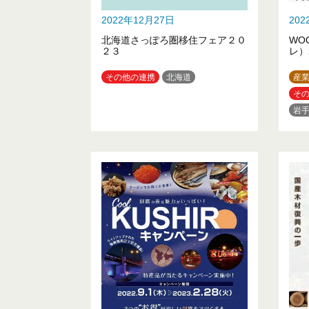
2022年12月27日
20
北海道さっぽろ圏移住フェア２０
WO
２３
レ）
その他の連携
北海道
産
そ
岩
福
埼
神
山
三
奈
岡
香
佐
鹿