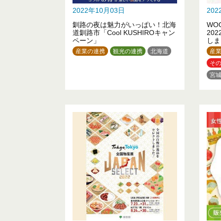
2022年10月03日
20
釧路の夜は魅力がいっぱい！北海
WOO
道釧路市「Cool KUSHIROキャン
20
ペーン」
しま
産業の連携
観光の連携
北海道
産
そ
宮
群
神
岐
鳥