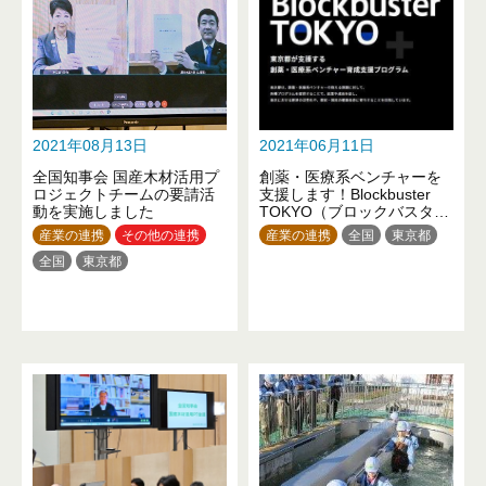
2021年08月13日
2021年06月11日
全国知事会 国産木材活用プ
創薬・医療系ベンチャーを
ロジェクトチームの要請活
支援します！Blockbuster
動を実施しました
TOKYO（ブロックバスター
トーキョー）
産業の連携
その他の連携
産業の連携
全国
東京都
全国
東京都