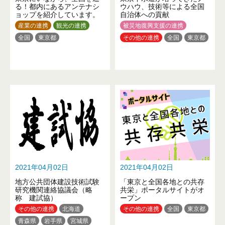
る！都内にあるアンテナシ
ウハウ、技術等による全国
ョップを紹介しています。
自治体への貢献
産業の連携
観光の連携
被災地復興支援の連携
全国
東京都
その他の連携
全国
東京都
2021年04月02日
2021年04月02日
地方公共団体建設技術試験
「東京と全国各地との共存
研究機関連絡協議会（略
共栄」ポータルサイトがオ
称 建試協）
ープン
その他の連携
北海道
その他の連携
全国
東京都
青森県
岩手県
宮城県