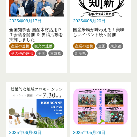
山口県
徳島県
高知県
福岡県
熊本県
大分県
沖縄県
2025年09月17日
2025年08月20日
全国知事会 国産木材活用Ｐ
国産米粉が味わえる！美味
Ｔ会議を開催 ＆ 要請活動を
しいイベント続々開催！
実施しました
産業の連携
観光の連携
産業の連携
全国
東京都
その他の連携
全国
東京都
新潟県
2025年06月03日
2025年05月28日