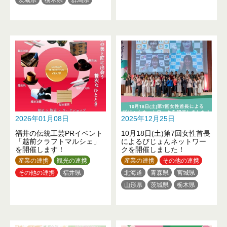
埼玉県
東京都
神奈川県
新潟県
山梨県
静岡県
三重県
滋賀県
大阪府
佐賀県
長崎県
熊本県
大分県
2026年01月08日
2025年12月25日
福井の伝統工芸PRイベント
10月18日(土)第7回女性首長
「越前クラフトマルシェ」
によるびじょんネットワー
を開催します！
クを開催しました！
産業の連携
観光の連携
産業の連携
その他の連携
その他の連携
福井県
北海道
青森県
宮城県
山形県
茨城県
栃木県
群馬県
埼玉県
千葉県
東京都
神奈川県
新潟県
福井県
長野県
岐阜県