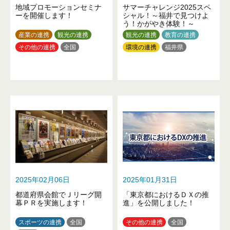
地域プロモーションセミナ
サマーチャレンジ2025スペ
ーを開催します！
シャル！～福井で見つけよ
う！かがやき体験！～
産業の連携
観光の連携
観光の連携
教育の連携
その他の連携
全国
環境の連携
福井県
2025年02月06日
2025年01月31日
都道府県会館でＪリーグ開
「東京都におけるＤＸの推
幕ＰＲを実施します！
進」を公開しました！
スポーツの連携
全国
その他の連携
全国