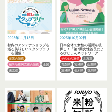
愛知県
三重県
京都府
大阪府
兵庫県
和歌山県
鳥取県
岡山県
山口県
徳島県
高知県
福岡県
熊本県
大分県
沖縄県
2025年11月13日
2025年10月02日
都内のアンテナショップを
日本全体で女性の活躍を後
巡る美味しいスタンプラリ
押し！「第7回女性首長によ
ーを開催！
るびじょんネットワーク」
を開催します！
産業の連携
その他の連携
北海道
被災地復興支援の連携
全国
青森県
宮城県
山形県
東京都
茨城県
栃木県
群馬県
埼玉県
千葉県
東京都
神奈川県
新潟県
福井県
長野県
岐阜県
静岡県
愛知県
三重県
滋賀県
京都府
大阪府
兵庫県
和歌山県
鳥取県
岡山県