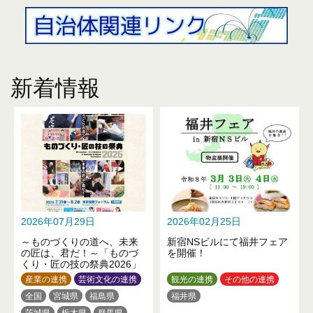
新着情報
2026年07月29日
2026年02月25日
～ものづくりの道へ、未来
新宿NSビルにて福井フェア
の匠は、君だ！～「ものづ
を開催！
くり・匠の技の祭典2026」
産業の連携
芸術文化の連携
観光の連携
その他の連携
全国
宮城県
福島県
福井県
茨城県
栃木県
群馬県